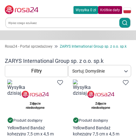
Wysyłka 0 zł
Krótkie daty
Kategorie
Rosa24 - Portal sprzedażowy
ZARYS International Group sp. z o.o. sp.k
Chemia gospodarcza
ZARYS International Group sp. z o.o. sp.k
Filtry
Sortuj: Domyślnie
Dla zwierząt
Dom i ogród
Zdrowie
Kobieta w ciąży i mama
Produkt dostępny
Produkt dostępny
YellowBand Bandaż
YellowBand Bandaż
kohezyjny 7,5 cm x 4,5 m
kohezyjny 7,5 cm x 4,5 m