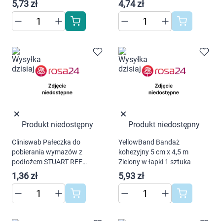
Korzystamy z plików cookies w celu
5,73 zł
4,74 zł
dostosowania zawartości serwisu do Twoich
preferencji. Więcej informacji znajdziesz w
naszej
polityce prywatności
. Możesz określić
warunki przechowywania lub dostępu do
cookies poprzez kliknięcie przycisku
"Ustawienia" lub możesz zaakceptować
ustawienia wszystkich cookies klikając
AKCEPTUJĘ WSZYSTKIE
Produkt niedostępny
Produkt niedostępny
AKCEPTUJĘ WSZYSTKIE
Cliniswab Pałeczka do
YellowBand Bandaż
pobierania wymazów z
kohezyjny 5 cm x 4,5 m
podłożem STUART REF
Zielony w łapki 1 sztuka
Ustawienia
305/SG 1 sztuka
1,36 zł
5,93 zł