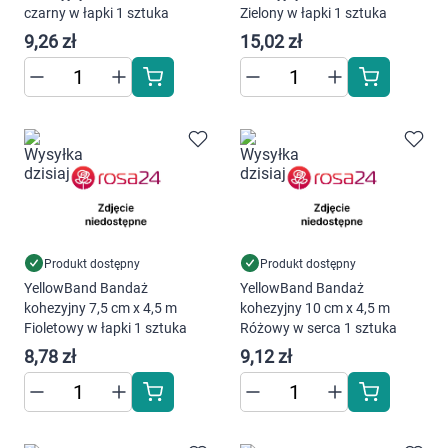
Dziecko
czarny w łapki 1 sztuka
Zielony w łapki 1 sztuka
9,26 zł
15,02 zł
Higiena
Kosmetyki
Mężczyzna
Zdrowy styl życia
Zabawki
Produkt dostępny
Produkt dostępny
YellowBand Bandaż
YellowBand Bandaż
kohezyjny 7,5 cm x 4,5 m
kohezyjny 10 cm x 4,5 m
Sprzęt medyczny
Fioletowy w łapki 1 sztuka
Różowy w serca 1 sztuka
8,78 zł
9,12 zł
Motoryzacja
Grupy produktowe