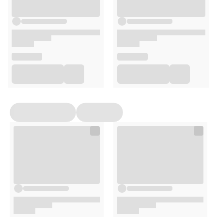
Higieniczna osłonka
Chroni smoczek przed zabrudzeniem.
Opakowanie:
2 sztuki