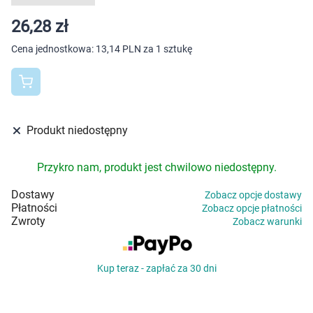
Dziecko
26,28 zł
Higiena
Cena jednostkowa:
13,14 PLN za 1 sztukę
Kosmetyki
Mężczyzna
Produkt niedostępny
Zdrowy styl życia
Przykro nam, produkt jest chwilowo niedostępny.
Zabawki
Dostawy
Zobacz opcje dostawy
Płatności
Zobacz opcje płatności
Sprzęt medyczny
Zwroty
Zobacz warunki
Motoryzacja
Kup teraz - zapłać za 30 dni
Grupy produktowe