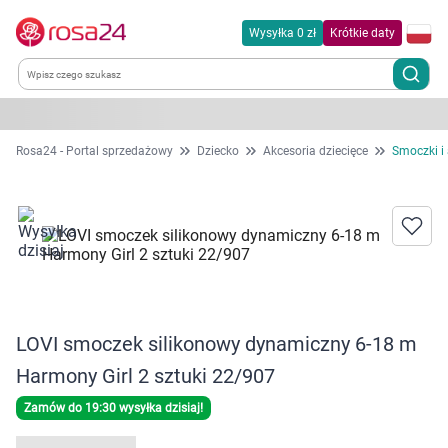
Wysyłka 0 zł
Krótkie daty
Kategorie
Rosa24 - Portal sprzedażowy
Dziecko
Akcesoria dziecięce
Smoczki i
Chemia gospodarcza
Dla zwierząt
Dom i ogród
LOVI smoczek silikonowy dynamiczny 6-18 m
Zdrowie
Harmony Girl 2 sztuki 22/907
Kobieta w ciąży i mama
Zamów do 19:30 wysyłka dzisiaj!