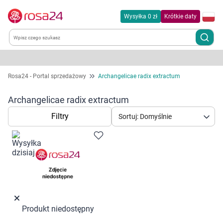
Wysyłka 0 zł
Krótkie daty
Kategorie
Rosa24 - Portal sprzedażowy
Archangelicae radix extractum
Chemia gospodarcza
Archangelicae radix extractum
Filtry
Sortuj: Domyślnie
Dla zwierząt
Dom i ogród
Zdrowie
Kobieta w ciąży i mama
Produkt niedostępny