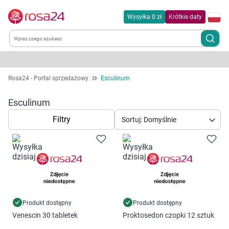
Wysyłka 0 zł
Krótkie daty
Kategorie
Rosa24 - Portal sprzedażowy
Esculinum
Chemia gospodarcza
Esculinum
Filtry
Sortuj: Domyślnie
Dla zwierząt
Dom i ogród
Zdrowie
Kobieta w ciąży i mama
Produkt dostępny
Produkt dostępny
Venescin 30 tabletek
Proktosedon czopki 12 sztuk