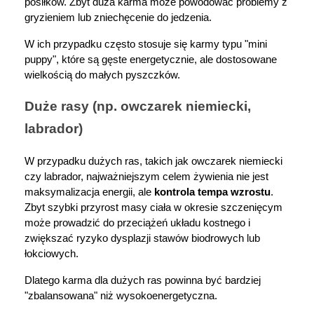
posiłków. Zbyt duża karma może powodować problemy z 
gryzieniem lub zniechęcenie do jedzenia.
W ich przypadku często stosuje się karmy typu "mini 
puppy", które są gęste energetycznie, ale dostosowane 
wielkością do małych pyszczków.
Duże rasy (np. owczarek niemiecki, 
labrador)
W przypadku dużych ras, takich jak owczarek niemiecki 
czy labrador, najważniejszym celem żywienia nie jest 
maksymalizacja energii, ale 
kontrola tempa wzrostu
. 
Zbyt szybki przyrost masy ciała w okresie szczenięcym 
może prowadzić do przeciążeń układu kostnego i 
zwiększać ryzyko dysplazji stawów biodrowych lub 
łokciowych.
Dlatego karma dla dużych ras powinna być bardziej 
"zbalansowana" niż wysokoenergetyczna.