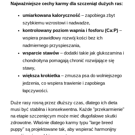
Najważniejsze cechy karmy dla szczeniąt dużych ras:
umiarkowana kaloryczność
 – zapobiega zbyt 
szybkiemu wzrostowi i nadwadze,
kontrolowany poziom wapnia i fosforu (Ca:P)
 – 
wspiera prawidłowy rozwój kości bez ich 
nadmiernego przyspieszania,
wsparcie stawów
 – dodatki takie jak glukozamina i 
chondroityna pomagają chronić rozwijające się 
stawy,
większa krokietka
 – zmusza psa do wolniejszego 
jedzenia, co wspiera trawienie i zapobiega 
łapczywości.
Duże rasy rosną przez dłuższy czas, dlatego ich dieta 
musi być stabilna i konsekwentna. Każde "przekarmienie" 
na etapie szczenięcym może mieć długofalowe skutki 
zdrowotne. Właśnie dlatego karmy typu "large breed 
puppy" są projektowane tak, aby wspierać harmonijny 