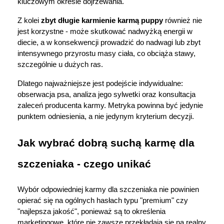
kluczowym okresie dojrzewania.
Z kolei 
zbyt długie karmienie karmą puppy
 również nie 
jest korzystne - może skutkować nadwyżką energii w 
diecie, a w konsekwencji prowadzić do nadwagi lub zbyt 
intensywnego przyrostu masy ciała, co obciąża stawy, 
szczególnie u dużych ras.
Dlatego najważniejsze jest podejście indywidualne: 
obserwacja psa, analiza jego sylwetki oraz konsultacja 
zaleceń producenta karmy. Metryka powinna być jedynie 
punktem odniesienia, a nie jedynym kryterium decyzji.
Jak wybrać dobrą suchą karmę dla 
szczeniaka - czego unikać
Wybór odpowiedniej karmy dla szczeniaka nie powinien 
opierać się na ogólnych hasłach typu "premium" czy 
"najlepsza jakość", ponieważ są to określenia 
marketingowe, które nie zawsze przekładają się na realny 