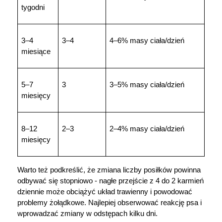
tygodni
3–4 
3–4
4–6% masy ciała/dzień
miesiące
5–7 
3
3–5% masy ciała/dzień
miesięcy
8–12 
2–3
2–4% masy ciała/dzień
miesięcy
Warto też podkreślić, że zmiana liczby posiłków powinna 
odbywać się stopniowo - nagłe przejście z 4 do 2 karmień 
dziennie może obciążyć układ trawienny i powodować 
problemy żołądkowe. Najlepiej obserwować reakcję psa i 
wprowadzać zmiany w odstępach kilku dni.