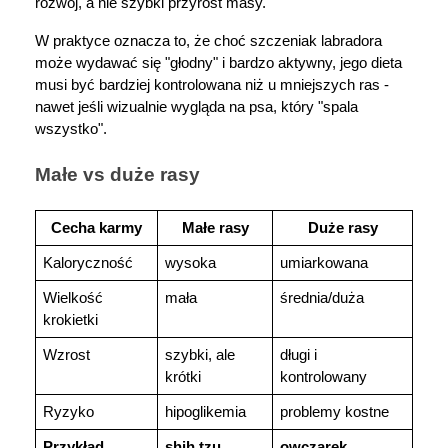
rozwój, a nie szybki przyrost masy.
W praktyce oznacza to, że choć szczeniak labradora 
może wydawać się "głodny" i bardzo aktywny, jego dieta 
musi być bardziej kontrolowana niż u mniejszych ras - 
nawet jeśli wizualnie wygląda na psa, który "spala 
wszystko".
Małe vs duże rasy
Cecha karmy
Małe rasy
Duże rasy
Kaloryczność
wysoka
umiarkowana
Wielkość 
mała
średnia/duża
krokietki
Wzrost
szybki, ale 
długi i 
krótki
kontrolowany
Ryzyko
hipoglikemia
problemy kostne
Przykład
shih tzu
owczarek 