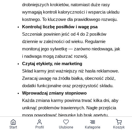
drobniejszych krokietów, natomiast duże rasy 
wymagają kontroli kaloryczności i wsparcia układu 
kostnego. To kluczowe dla prawidłowego rozwoju.
Kontroluj liczbę posiłków i wagę psa
Szczeniak powinien jeść od 4 do 2 posiłków 
dziennie w zależności od wieku. Regularnie 
monitoruj jego sylwetkę — zarówno niedowaga, jak 
i nadwaga mogą zaburzać rozwój.
Czytaj etykiety, nie marketing
Skład karmy jest ważniejszy niż hasła reklamowe. 
Zwracaj uwagę na źródła białka, obecność zbóż, 
dodatki funkcjonalne oraz przejrzystość składu.
Wprowadzaj zmiany stopniowo
Każda zmiana karmy powinna trwać kilka dni, aby 
uniknąć problemów trawiennych. Nagłe przejścia 
mogą powodować biegunkę lub brak apetytu.
Obserwuj psa, nie tylko tabelę dawkowania
Start
Profil
Ulubione
Kategorie
Koszyk
Zalecenia producenta są punktem wyjścia, ale 