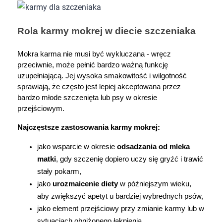
"Ustawienia" lub możesz zaakceptować
ustawienia wszystkich cookies klikając
Rola karmy mokrej w diecie szczeniaka
AKCEPTUJĘ WSZYSTKIE
Mokra karma nie musi być wykluczana - wręcz 
przeciwnie, może pełnić bardzo ważną funkcję 
AKCEPTUJĘ WSZYSTKIE
uzupełniającą. Jej wysoka smakowitość i wilgotność 
sprawiają, że często jest lepiej akceptowana przez 
Ustawienia
bardzo młode szczenięta lub psy w okresie 
przejściowym.
Najczęstsze zastosowania karmy mokrej:
jako wsparcie w okresie 
odsadzania od mleka 
matki
, gdy szczenię dopiero uczy się gryźć i trawić 
stały pokarm,
jako 
urozmaicenie diety
 w późniejszym wieku, 
aby zwiększyć apetyt u bardziej wybrednych psów,
jako element przejściowy przy zmianie karmy lub w 
sytuacjach obniżonego łaknienia.