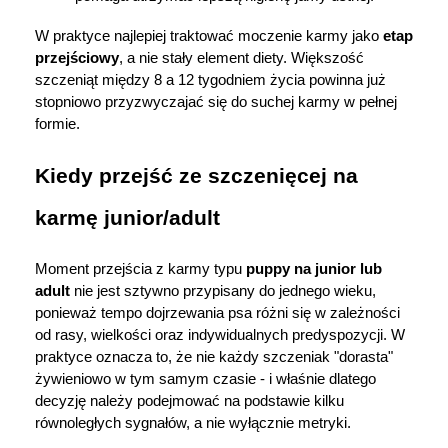
W praktyce najlepiej traktować moczenie karmy jako 
etap 
przejściowy
, a nie stały element diety. Większość 
szczeniąt między 8 a 12 tygodniem życia powinna już 
stopniowo przyzwyczajać się do suchej karmy w pełnej 
formie.
Kiedy przejść ze szczenięcej na 
karmę junior/adult
Moment przejścia z karmy typu 
puppy na junior lub 
adult
 nie jest sztywno przypisany do jednego wieku, 
ponieważ tempo dojrzewania psa różni się w zależności 
od rasy, wielkości oraz indywidualnych predyspozycji. W 
praktyce oznacza to, że nie każdy szczeniak "dorasta" 
żywieniowo w tym samym czasie - i właśnie dlatego 
decyzję należy podejmować na podstawie kilku 
równoległych sygnałów, a nie wyłącznie metryki.