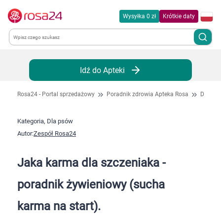
Wysyłka 0 zł
Krótkie daty
Kategorie
Idź do Apteki
Chemia gospodarcza
Rosa24 - Portal sprzedażowy
Poradnik zdrowia Apteka Rosa
Dla ps
Dla zwierząt
Kategoria, Dla psów
Autor:
Zespół Rosa24
Dom i ogród
Jaka karma dla szczeniaka -
Zdrowie
poradnik żywieniowy (sucha
Kobieta w ciąży i mama
karma na start).