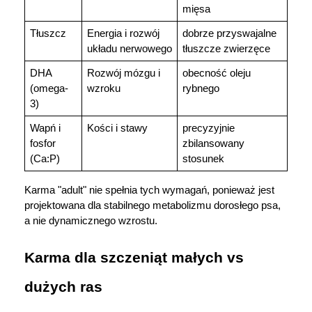
mięsa
Tłuszcz
Energia i rozwój 
dobrze przyswajalne 
układu nerwowego
tłuszcze zwierzęce
DHA 
Rozwój mózgu i 
obecność oleju 
(omega-
wzroku
rybnego
3)
Wapń i 
Kości i stawy
precyzyjnie 
fosfor 
zbilansowany 
(Ca:P)
stosunek
Karma "adult" nie spełnia tych wymagań, ponieważ jest 
projektowana dla stabilnego metabolizmu dorosłego psa, 
a nie dynamicznego wzrostu.
Karma dla szczeniąt małych vs 
dużych ras