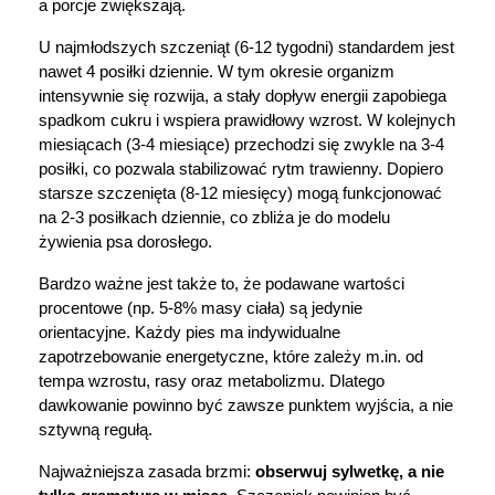
a porcje zwiększają.
U najmłodszych szczeniąt (6-12 tygodni) standardem jest 
nawet 4 posiłki dziennie. W tym okresie organizm 
intensywnie się rozwija, a stały dopływ energii zapobiega 
spadkom cukru i wspiera prawidłowy wzrost. W kolejnych 
miesiącach (3-4 miesiące) przechodzi się zwykle na 3-4 
posiłki, co pozwala stabilizować rytm trawienny. Dopiero 
starsze szczenięta (8-12 miesięcy) mogą funkcjonować 
na 2-3 posiłkach dziennie, co zbliża je do modelu 
żywienia psa dorosłego.
Bardzo ważne jest także to, że podawane wartości 
procentowe (np. 5-8% masy ciała) są jedynie 
orientacyjne. Każdy pies ma indywidualne 
zapotrzebowanie energetyczne, które zależy m.in. od 
tempa wzrostu, rasy oraz metabolizmu. Dlatego 
dawkowanie powinno być zawsze punktem wyjścia, a nie 
sztywną regułą.
Najważniejsza zasada brzmi: 
obserwuj sylwetkę, a nie 