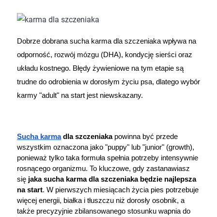
Dziecko
Higiena
Dobrze dobrana sucha karma dla szczeniaka wpływa na 
Kosmetyki
odporność, rozwój mózgu (DHA), kondycję sierści oraz 
układu kostnego. Błędy żywieniowe na tym etapie są 
Mężczyzna
trudne do odrobienia w dorosłym życiu psa, dlatego wybór 
karmy "adult" na start jest niewskazany.
Zdrowy styl życia
Zabawki
Sucha karma
 dla szczeniaka
 powinna być przede 
wszystkim oznaczona jako "puppy" lub "junior" (growth), 
Sprzęt medyczny
ponieważ tylko taka formuła spełnia potrzeby intensywnie 
rosnącego organizmu. To kluczowe, gdy zastanawiasz 
Motoryzacja
się 
jaka sucha karma dla szczeniaka będzie najlepsza 
na start
. W pierwszych miesiącach życia pies potrzebuje 
więcej energii, białka i tłuszczu niż dorosły osobnik, a 
Grupy produktowe
także precyzyjnie zbilansowanego stosunku wapnia do 