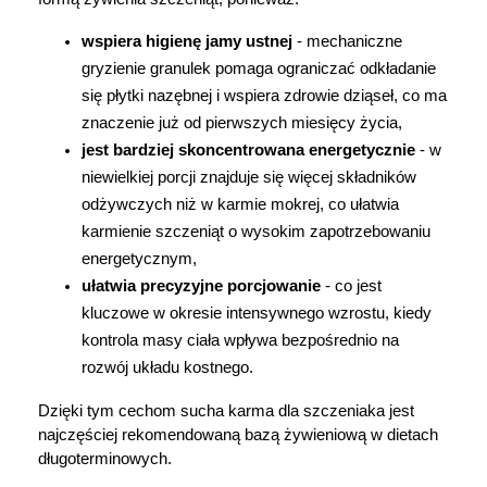
wspiera higienę jamy ustnej
 - mechaniczne 
gryzienie granulek pomaga ograniczać odkładanie 
się płytki nazębnej i wspiera zdrowie dziąseł, co ma 
znaczenie już od pierwszych miesięcy życia,
jest bardziej skoncentrowana energetycznie
 - w 
niewielkiej porcji znajduje się więcej składników 
odżywczych niż w karmie mokrej, co ułatwia 
karmienie szczeniąt o wysokim zapotrzebowaniu 
energetycznym,
ułatwia precyzyjne porcjowanie
 - co jest 
kluczowe w okresie intensywnego wzrostu, kiedy 
kontrola masy ciała wpływa bezpośrednio na 
Korzystamy z plików cookies w celu
rozwój układu kostnego.
dostosowania zawartości serwisu do Twoich
preferencji. Więcej informacji znajdziesz w
Dzięki tym cechom sucha karma dla szczeniaka jest 
naszej
polityce prywatności
. Możesz określić
najczęściej rekomendowaną bazą żywieniową w dietach 
warunki przechowywania lub dostępu do
długoterminowych.
cookies poprzez kliknięcie przycisku