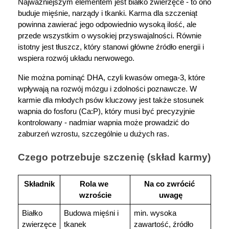
Najważniejszym elementem jest białko zwierzęce - to ono 
buduje mięśnie, narządy i tkanki. Karma dla szczeniąt 
powinna zawierać jego odpowiednio wysoką ilość, ale 
przede wszystkim o wysokiej przyswajalności. Równie 
istotny jest tłuszcz, który stanowi główne źródło energii i 
wspiera rozwój układu nerwowego.
Nie można pominąć DHA, czyli kwasów omega-3, które 
wpływają na rozwój mózgu i zdolności poznawcze. W 
karmie dla młodych psów kluczowy jest także stosunek 
wapnia do fosforu (Ca:P), który musi być precyzyjnie 
kontrolowany - nadmiar wapnia może prowadzić do 
zaburzeń wzrostu, szczególnie u dużych ras.
Czego potrzebuje szczenię (skład karmy)
Składnik
Rola we 
Na co zwrócić 
wzroście
uwagę
Białko 
Budowa mięśni i 
min. wysoka 
zwierzęce
tkanek
zawartość, źródło 