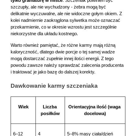
tylko gramaturę w misce
. Szczeniak powinien być 
szczupły, ale nie wychudzony - żebra mogą być 
delikatnie wyczuwalne, ale nie widoczne gołym okiem. Z 
kolei nadmiernie zaokrąglona sylwetka może oznaczać 
przekarmienie, co w okresie wzrostu jest szczególnie 
niekorzystne dla układu kostnego.
Warto również pamiętać, że różne karmy mają różną 
kaloryczność, dlatego dwie porcje o tej samej wadze 
mogą dostarczać zupełnie innej ilości energii. Z tego 
powodu zawsze należy sprawdzać zalecenia producenta 
i traktować je jako bazę do dalszej korekty.
Dawkowanie karmy szczeniaka
Wiek
Liczba 
Orientacyjna ilość (waga 
posiłków
docelowa)
6–12 
4
5–8% masy ciała/dzień