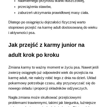
nadmiernego przyrostu tkanki tłuszczowej,
przeciążenia stawów,
zaburzeń utrzymania prawidłowej masy ciała.
Dlatego po osiągnięciu dojrzałości fizycznej warto 
stopniowo przejść na karmę adult dostosowaną do wieku 
Korzystamy z plików cookies w celu
i aktywności psa.
dostosowania zawartości serwisu do Twoich
preferencji. Więcej informacji znajdziesz w
Jak przejść z karmy junior na 
naszej
polityce prywatności
. Możesz określić
adult krok po kroku
warunki przechowywania lub dostępu do
cookies poprzez kliknięcie przycisku
"Ustawienia" lub możesz zaakceptować
Zmiana karmy to ważny moment w życiu psa. Nawet jeśli 
ustawienia wszystkich cookies klikając
zwierzę osiągnęło już odpowiedni wiek do przejścia na 
karmę adult, nie należy robić tego z dnia na dzień. Układ 
AKCEPTUJĘ WSZYSTKIE
pokarmowy potrzebuje czasu, aby przyzwyczaić się do 
nowego składu i proporcji składników odżywczych.
Nagła zmiana może skutkować przejściowymi 
AKCEPTUJĘ WSZYSTKIE
problemami trawiennymi, takimi jak biegunka, luźniejsze 