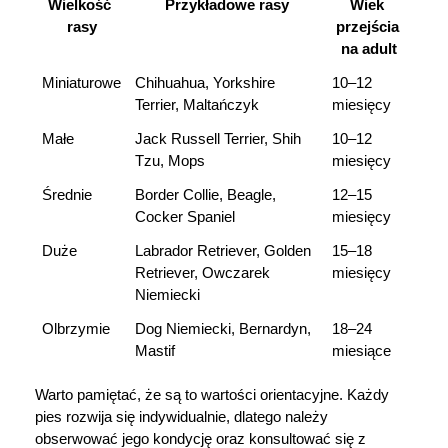
Wielkość 
Przykładowe rasy
Wiek 
rasy
przejścia 
na adult
Miniaturowe
Chihuahua, Yorkshire 
10–12 
Terrier, Maltańczyk
miesięcy
Małe
Jack Russell Terrier, Shih 
10–12 
Tzu, Mops
miesięcy
Średnie
Border Collie, Beagle, 
12–15 
Cocker Spaniel
miesięcy
Duże
Labrador Retriever, Golden 
15–18 
Retriever, Owczarek 
miesięcy
Niemiecki
Olbrzymie
Dog Niemiecki, Bernardyn, 
18–24 
Mastif
miesiące
Warto pamiętać, że są to wartości orientacyjne. Każdy 
pies rozwija się indywidualnie, dlatego należy 
obserwować jego kondycję oraz konsultować się z 