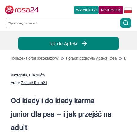
Wysyłka 0 zł
Krótkie daty
Kategorie
Idź do Apteki
Chemia gospodarcza
Rosa24 - Portal sprzedażowy
Poradnik zdrowia Apteka Rosa
Dla ps
Dla zwierząt
Kategoria, Dla psów
Autor:
Zespół Rosa24
Dom i ogród
Od kiedy i do kiedy karma
Zdrowie
junior dla psa – i jak przejść na
Kobieta w ciąży i mama
adult