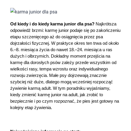
Dziecko
Higiena
Od kiedy i do kiedy karma junior dla psa?
 Najkrótsza 
odpowiedź brzmi: karmę junior podaje się po zakończeniu 
Kosmetyki
etapu szczenięcego aż do osiągnięcia przez psa 
dojrzałości fizycznej. W praktyce okres ten trwa od około 
Mężczyzna
6.–8. miesiąca życia do nawet 18.–24. miesiąca u ras 
dużych i olbrzymich. Dokładny moment przejścia na 
Zdrowy styl życia
karmę dla dorosłych psów zależy przede wszystkim od 
wielkości rasy, tempa wzrostu oraz indywidualnego 
rozwoju zwierzęcia. Małe psy dojrzewają znacznie 
Zabawki
szybciej niż duże, dlatego mogą wcześniej rozpocząć 
żywienie karmą adult. W tym poradniku wyjaśniamy, 
Sprzęt medyczny
kiedy zmienić karmę junior na adult, jak zrobić to 
bezpiecznie i po czym rozpoznać, że pies jest gotowy na 
Motoryzacja
kolejny etap żywienia.
Grupy produktowe