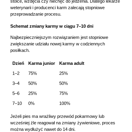
stolce, wzdęcia czy niechęć do jedzenia. Dlatego lekarze 
Ustawienia
weterynarii i producenci karm zalecają stopniowe 
przeprowadzanie procesu.
Schemat zmiany karmy w ciągu 7–10 dni
Najbezpieczniejszym rozwiązaniem jest stopniowe 
zwiększanie udziału nowej karmy w codziennych 
posiłkach.
Dzień
Karma junior
Karma adult
1–2
75%
25%
3–4
50%
50%
5–6
25%
75%
7–10
0%
100%
Jeżeli pies ma wrażliwy przewód pokarmowy lub 
wcześniej źle reagował na zmiany żywieniowe, proces 
można wydłużyć nawet do 14 dni.