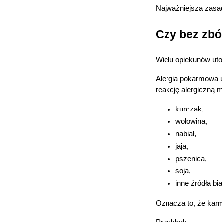
p
Najważniejsza zasad
p
w
Czy bez zbó
Wielu opiekunów uto
U
Alergia pokarmowa u 
reakcję alergiczną
kurczak,
wołowina,
nabiał,
jaja,
pszenica,
soja,
inne źródła bi
Oznacza to, że kar