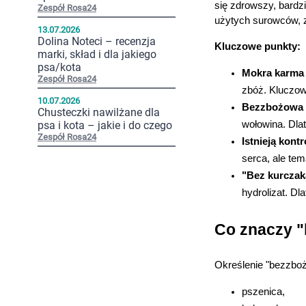
się zdrowszy, bardz
Zespół Rosa24
użytych surowców, z
13.07.2026
Dolina Noteci – recenzja
Kluczowe punkty:
marki, skład i dla jakiego
psa/kota
Mokra karma 
Zespół Rosa24
zbóż. Kluczowa
10.07.2026
Bezzbożowa k
Chusteczki nawilżane dla
psa i kota – jakie i do czego
wołowina. Dla
Zespół Rosa24
Istnieją kon
serca, ale te
"Bez kurczak
hydrolizat. Dl
Co znaczy 
Określenie "bezzboż
pszenica,