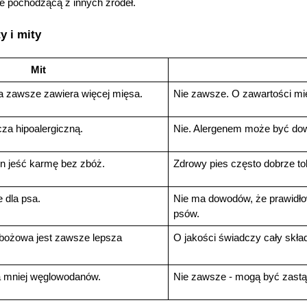
że pochodzącą z innych źródeł.
y i mity
Mit
 zawsze zawiera więcej mięsa.
Nie zawsze. O zawartości mię
a hipoalergiczną.
Nie. Alergenem może być dowo
n jeść karmę bez zbóż.
Zdrowy pies często dobrze to
 dla psa.
Nie ma dowodów, że prawidło
psów.
ożowa jest zawsze lepsza 
O jakości świadczy cały skła
orzystamy z plików cookies w celu dostosowania zawartości
erwisu do Twoich preferencji. Więcej informacji znajdziesz w
 mniej węglowodanów.
Nie zawsze - mogą być zastąp
aszej
polityce prywatności
. Możesz określić warunki