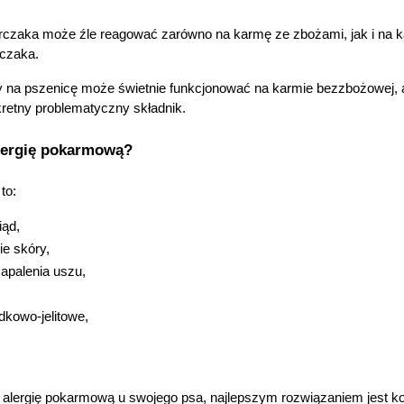
rczaka może źle reagować zarówno na karmę ze zbożami, jak i na k
rczaka.
y na pszenicę może świetnie funkcjonować na karmie bezzbożowej, ale 
retny problematyczny składnik.
lergię pokarmową?
to:
iąd,
ie skóry,
apalenia uszu,
dkowo-jelitowe,
 alergię pokarmową u swojego psa, najlepszym rozwiązaniem jest kons