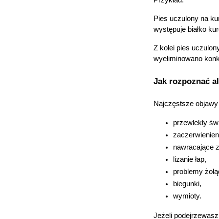
Przykład:
Pies uczulony na ku
występuje białko ku
Z kolei pies uczulon
wyeliminowano konk
Jak rozpoznać a
Najczęstsze objawy 
przewlekły św
zaczerwienien
nawracające z
lizanie łap,
problemy żołą
biegunki,
wymioty.
Jeżeli podejrzewasz