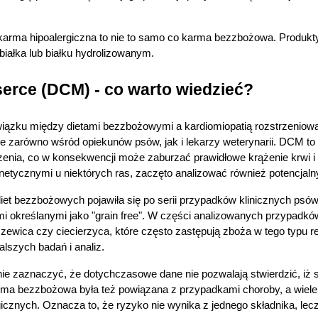
karma hipoalergiczna to nie to samo co karma bezzbożowa. Produkty
białka lub białku hydrolizowanym.
serce (DCM) - co warto wiedzieć?
ązku między dietami bezzbożowymi a kardiomiopatią rozstrzeniową 
e zarówno wśród opiekunów psów, jak i lekarzy weterynarii. DCM t
szenia, co w konsekwencji może zaburzać prawidłowe krążenie krwi i 
etycznymi u niektórych ras, zaczęto analizować również potencjaln
iet bezzbożowych pojawiła się po serii przypadków klinicznych psów
i określanymi jako "grain free". W części analizowanych przypadk
czewica czy ciecierzyca, które często zastępują zboża w tego typu rec
lszych badań i analiz.
ie zaznaczyć, że dotychczasowe dane nie pozwalają stwierdzić, iż 
a bezzbożowa była też powiązana z przypadkami choroby, a wiele z
icznych. Oznacza to, że ryzyko nie wynika z jednego składnika, lec