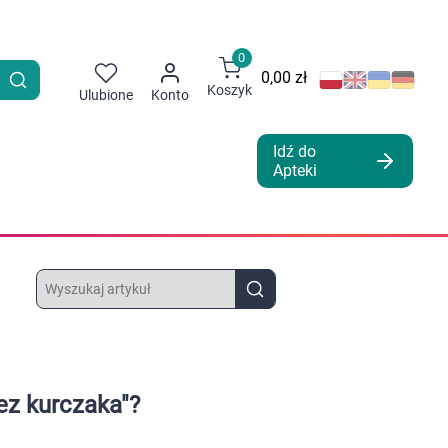
0
0,00 zł
Koszyk
Ulubione
Konto
Idź do
Apteki
ez kurczaka"?