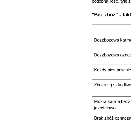
podobną ilość, tyle 
"Bez zbóż" - fakt
Bezzbożowa karma
Bezzbożowa oznacz
Każdy pies powinie
Zboża są szkodliwe
Mokra karma bezzb
jakościowo.
K
s
Brak zbóż oznacza
n