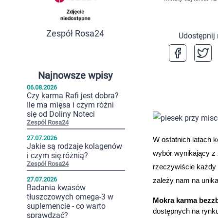
Zespół Rosa24
Udostępnij
Najnowsze wpisy
06.08.2026
Czy karma Rafi jest dobra?
Ile ma mięsa i czym różni
się od Doliny Noteci
Zespół Rosa24
27.07.2026
W ostatnich latach 
Jakie są rodzaje kolagenów
wybór wynikający z z
i czym się różnią?
Zespół Rosa24
rzeczywiście każdy 
27.07.2026
zależy nam na unika
Badania kwasów
tłuszczowych omega-3 w
Mokra karma bezz
suplemencie - co warto
dostępnych na rynku 
sprawdzać?