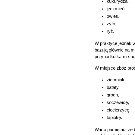
kukurydza,
jęczmień,
owies,
żyto,
ryż.
W praktyce jednak wi
bazują głównie na mi
przypadku karm su
W miejsce zbóż pro
ziemniaki,
bataty,
groch,
soczewicę,
ciecierzycę,
tapiokę.
Warto pamiętać, że