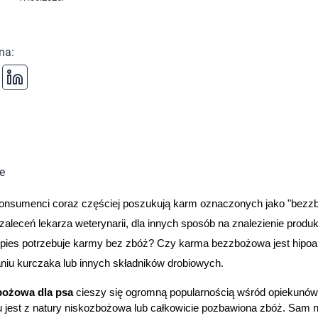
 na
:
konsumenci coraz częściej poszukują karm oznaczonych jako "bezzbo
aleceń lekarza weterynarii, dla innych sposób na znalezienie produk
pies potrzebuje karmy bez zbóż? Czy karma bezzbożowa jest hipoalerg
niu kurczaka lub innych składników drobiowych.
bożowa dla psa
 cieszy się ogromną popularnością wśród opiekunów
jest z natury niskozbożowa lub całkowicie pozbawiona zbóż. Sam napi