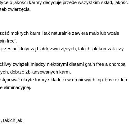
tyce o jakości karmy decyduje przede wszystkim skład, jakość 
zeb zwierzęcia.
szość mokrych karm i tak naturalnie zawiera mało lub wcale 
in free".
ajczęściej dotyczą białek zwierzęcych, takich jak kurczak czy 
żliwy związek między niektórymi dietami grain free a chorobą 
owych, dobrze zbilansowanych karm.
stępować ukryte formy składników drobiowych, np. tłuszcz lub 
e eliminacyjnej.
 takich jak: