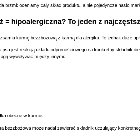
rzechowywania lub dostępu do cookies poprzez kliknięcie
a brzmi: oceniamy cały skład produktu, a nie pojedyncze hasło mar
rzycisku "Ustawienia" lub możesz zaakceptować ustawienia
szystkich cookies klikając AKCEPTUJĘ WSZYSTKIE
ż = hipoalergiczna? To jeden z najczęst
żsamia karmę bezzbożową z karmą dla alergika. To jednak duże up
stawienia
AKCEPTUJĘ WSZYSTK
psa jest reakcją układu odpornościowego na konkretny składnik diety.
 mogą wywoływać między innymi:
ałka obecne w karmie.
ma bezzbożowa może nadal zawierać składnik uczulający konkretne