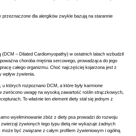
 przeznaczone dla alergików zwykle bazują na starannie 
(DCM – Dilated Cardiomyopathy) w ostatnich latach wzbudził 
o poważna choroba mięśnia sercowego, prowadząca do jego 
pracę całego organizmu. Choć najczęściej kojarzona jest z 
y wpływ żywienia.
, u których rozpoznano DCM, a które były karmione 
ów zwrócono uwagę na wysoką zawartość roślin strączkowych, 
epturach. To właśnie ten element diety stał się jednym z 
samo wyeliminowanie zbóż z diety psa prowadzi do rozwoju 
wierząt żywionych tego typu dietą nie wykazuje żadnych 
z może być związane z całym profilem żywieniowym i ogólną 