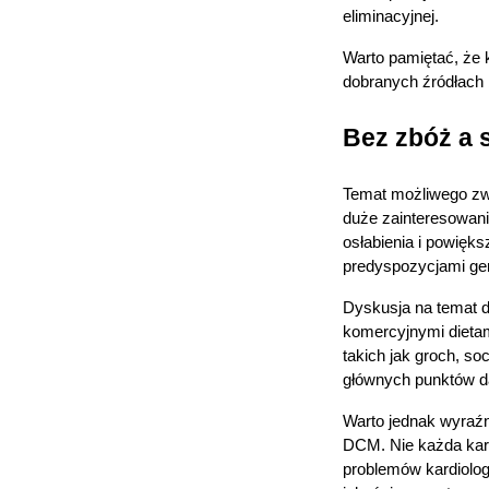
eliminacyjnej.
Warto pamiętać, że 
dobranych źródłach 
Bez zbóż a 
Temat możliwego zwi
duże zainteresowani
osłabienia i powięk
predyspozycjami gen
Dyskusja na temat d
komercyjnymi dietam
takich jak groch, so
głównych punktów da
Warto jednak wyraźn
DCM. Nie każda karm
problemów kardiolog