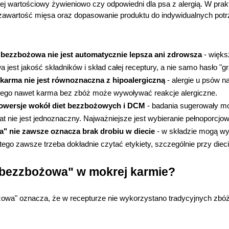
iej wartościowy żywieniowo czy odpowiedni dla psa z alergią. W prak
awartość mięsa oraz dopasowanie produktu do indywidualnych potr
bezzbożowa nie jest automatycznie lepsza ani zdrowsza
 - więk
 jest jakość składników i skład całej receptury, a nie samo hasło "gra
arma nie jest równoznaczna z hipoalergiczną
 - alergie u psów n
tego nawet karma bez zbóż może wywoływać reakcje alergiczne.
trowersje wokół diet bezzbożowych i DCM
 - badania sugerowały mo
mat nie jest jednoznaczny. Najważniejsze jest wybieranie pełnoporcj
a" nie zawsze oznacza brak drobiu w diecie
 - w składzie mogą wy
atego zawsze trzeba dokładnie czytać etykiety, szczególnie przy dieci
"bezzbożowa" w mokrej karmie?
owa" oznacza, że w recepturze nie wykorzystano tradycyjnych zbóż,