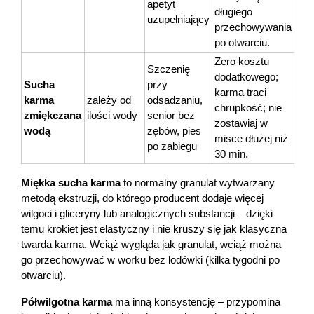
apetyt 
długiego 
uzupełniający
przechowywania 
po otwarciu.
Zero kosztu 
Szczenię 
dodatkowego; 
Sucha 
przy 
karma traci 
karma 
zależy od 
odsadzaniu, 
chrupkość; nie 
zmiękczana 
ilości wody
senior bez 
zostawiaj w 
wodą
zębów, pies 
misce dłużej niż 
po zabiegu
30 min.
Miękka sucha karma
 to normalny granulat wytwarzany 
metodą ekstruzji, do którego producent dodaje więcej 
wilgoci i gliceryny lub analogicznych substancji – dzięki 
temu krokiet jest elastyczny i nie kruszy się jak klasyczna 
twarda karma. Wciąż wygląda jak granulat, wciąż można 
go przechowywać w worku bez lodówki (kilka tygodni po 
otwarciu).
Półwilgotna karma
 ma inną konsystencję – przypomina 