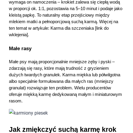
wymaga on namoczenia – krokiet zalewa się ciepłą wodą 
w proporcji ok. 1:1, pozostawia na 5–10 minut i podaje jako 
kleistą papkę. To naturalny etap przejściowy między 
mlekiem matki a pełnoporcjową suchą karmą. Więcej na 
ten temat w artykule: Karma dla szczeniaka [link do 
wklejenia].
Małe rasy
Małe psy mają proporcjonalnie mniejsze zęby i pyski – 
zdarzają się rasy, które mają trudność z gryzieniem 
dużych twardych granulek. Karma miękka lub półwilgotna 
albo specjalnie formułowana dla małych ras (mniejszy 
granulat) rozwiązuje ten problem. Wielu producentów 
oferuje miękką karmę dedykowaną małym i miniaturowym 
rasom.
Jak zmiękczyć suchą karmę krok 