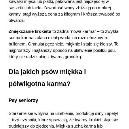
kawałki mięsa lub płatki, pakowana jest najczęściej w 
saszetki lub tacki. Zawartość wody zbliża ją do mokrej 
karmy, stąd wyższa cena za kilogram i krótsza trwałość po 
otwarciu.
Zmiękczanie krokietu
 to żadna "nowa karma" – to zwykła 
sucha karma zalana ciepłą wodą lub rozcieńczonym 
bulionem. Granulat pęcznieje, mięknie i staje się kleisty. To 
najprostszy i najtańszy sposób na ułatwienie posiłku psu, 
który nie radzi sobie z twardą granulką.
Dla jakich psów miękka i 
półwilgotna karma?
Psy seniorzy
Starzenie się wpływa na uzębienie, produkcję śliny i apetyt 
– trzy czynniki, które sprawiają, że twardy krokiet staje się 
trudniejszy do zjedzenia. Miękka sucha karma lub 