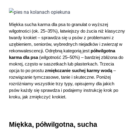
Dziecko
Higiena
Miękka sucha karma dla psa to granulat o wyższej 
wilgotności (ok. 25–35%), łatwiejszy do żucia niż klasyczny 
Kosmetyki
twardy krokiet – sprawdza się u psów z problemami z 
uzębieniem, seniorów, wybrednych niejadków i zwierząt w 
Mężczyzna
rekonwalescencji. Odrębną kategorią jest 
półwilgotna 
karma dla psa
 (wilgotność 25–50%) – bardziej zbliżona do 
Zdrowy styl życia
mokrej, często w saszetkach lub plasterkach. Trzecia 
opcja to po prostu 
zmiękczanie suchej karmy wodą
 – 
rozwiązanie tymczasowe, tanie i skuteczne. Poniżej 
Zabawki
rozróżniamy wszystkie trzy typy, opisujemy dla jakich 
psów każdy się sprawdza i podajemy instrukcję krok po 
Sprzęt medyczny
kroku, jak zmiękczyć krokiet.
Motoryzacja
Miękka, półwilgotna, sucha 
Grupy produktowe