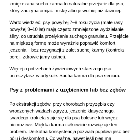
zmiękczana sucha karma to naturalne przejście dla psa, 
który zaczyna omijać miskę albo je wolniej niż dawniej.
Warto wiedzieć: psy powyżej 7–8 roku życia (małe rasy 
powyżej 9–10 lat) mają często zmniejszone wydzielanie 
śliny, co utrudnia przełykanie suchego granulatu. Przejście 
na miększą formę może wyraźnie poprawić komfort 
jedzenia – bez rezygnacji z zalet suchej karmy (kontrola 
porcji, zdrowie jamy ustnej).
Więcej o potrzebach żywieniowych starszego psa 
przeczytasz w artykule: Sucha karma dla psa seniora.
Psy z problemami z uzębieniem lub bez zębów
Po ekstrakcji zębów, przy chorobach przyzębia czy 
wrodzonych wadach zgryzu, jedzenie klasycznego, 
twardego krokieta staje się dla psa bolesne lub wręcz 
niemożliwe. Miękka karma całkowicie rozwiązuje ten 
problem. Delikatna konsystencja pozwala pupilowi jeść bez 
bólu i dyskomfortu. Co ważne, nawet jeśli pies ma 