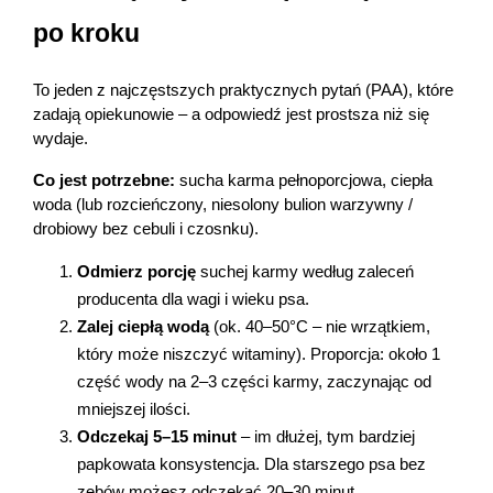
po kroku
To jeden z najczęstszych praktycznych pytań (PAA), które 
zadają opiekunowie – a odpowiedź jest prostsza niż się 
wydaje.
Co jest potrzebne:
 sucha karma pełnoporcjowa, ciepła 
woda (lub rozcieńczony, niesolony bulion warzywny / 
drobiowy bez cebuli i czosnku).
Odmierz porcję
 suchej karmy według zaleceń 
producenta dla wagi i wieku psa.
Zalej ciepłą wodą
 (ok. 40–50°C – nie wrzątkiem, 
który może niszczyć witaminy). Proporcja: około 1 
część wody na 2–3 części karmy, zaczynając od 
mniejszej ilości.
Odczekaj 5–15 minut
 – im dłużej, tym bardziej 
papkowata konsystencja. Dla starszego psa bez 
zębów możesz odczekać 20–30 minut.