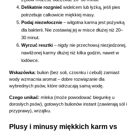
Delikatnie rozgnieć
 widelcem lub łyżką, jeśli pies 
potrzebuje całkowicie miękkiej masy.
Podaj niezwłocznie
 – wilgotna karma jest pożywką 
dla bakterii. Nie zostawiaj jej w misce dłużej niż 20–
30 minut.
Wyrzuć resztki
 – nigdy nie przechowuj niezjedzonej, 
nawilżonej karmy dłużej niż kilka godzin, nawet w 
Korzystamy z plików cookies w celu
lodówce.
dostosowania zawartości serwisu do Twoich
Wskazówka:
 bulion (bez soli, czosnku i cebuli) zamiast 
preferencji. Więcej informacji znajdziesz w
wody wzmacnia aromat – dobre rozwiązanie dla 
naszej
polityce prywatności
. Możesz określić
wybrednych psów, które odrzucają samą wodę.
warunki przechowywania lub dostępu do
cookies poprzez kliknięcie przycisku
Czego unikać:
 mleka (może powodować biegunkę u 
"Ustawienia" lub możesz zaakceptować
dorosłych psów), gotowych bulionów instant (zawierają sól i 
ustawienia wszystkich cookies klikając
przyprawy), wrzątku.
AKCEPTUJĘ WSZYSTKIE
Plusy i minusy miękkich karm vs 