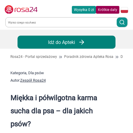
Wysyłka 0 zł
Krótkie daty
Kategorie
Idź do Apteki
Chemia gospodarcza
Rosa24 - Portal sprzedażowy
Poradnik zdrowia Apteka Rosa
Dla ps
Dla zwierząt
Kategoria, Dla psów
Autor:
Zespół Rosa24
Dom i ogród
Miękka i półwilgotna karma
Zdrowie
sucha dla psa – dla jakich
Kobieta w ciąży i mama
psów?