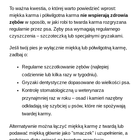
To ważna kwestia, o której warto powiedzieć wprost: 
miękka karma i półwilgotna karma 
nie wspierają zdrowia 
zębów
 w sposób, w jaki robi to twarda karma rozgryzana 
regularnie przez psa. Zęby psa wymagają regularnego 
czyszczenia – szczoteczką lub specjalnymi gryzakami.
Jeśli twój pies je wyłącznie miękką lub półwilgotną karmę, 
zadbaj o:
Regularne szczotkowanie zębów (najlepiej 
codziennie lub kilka razy w tygodniu).
Gryzaki dentystyczne dopasowane do wielkości psa.
Kontrolę stomatologiczną u weterynarza 
przynajmniej raz w roku – osad i kamień nazębny 
odkładają się szybciej u psów, które nie spożywają 
twardej karmy.
Alternatywnie można łączyć miękką karmę z twardą lub 
podawać miękką głównie jako "smaczek" i uzupełnienie, a 
podstawę diety opierać na twardym granulacie.