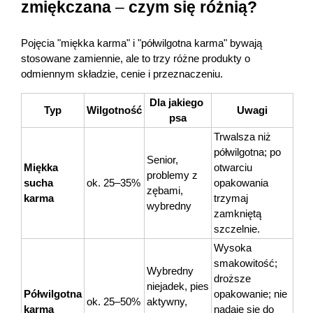
zmiękczana 
–
 czym się różnią?
Marki
Pojęcia "miękka karma" i "półwilgotna karma" bywają 
stosowane zamiennie, ale to trzy różne produkty o 
odmiennym składzie, cenie i przeznaczeniu.
Dla jakiego 
Typ
Wilgotność
Uwagi
psa
Trwalsza niż 
półwilgotna; po 
Senior, 
Miękka 
otwarciu 
problemy z 
sucha 
ok. 25–35%
opakowania 
zębami, 
karma
trzymaj 
wybredny
zamkniętą 
szczelnie.
Wysoka 
smakowitość; 
Wybredny 
droższe 
niejadek, pies 
Półwilgotna 
opakowanie; nie 
ok. 25–50%
aktywny, 
karma
nadaje się do 