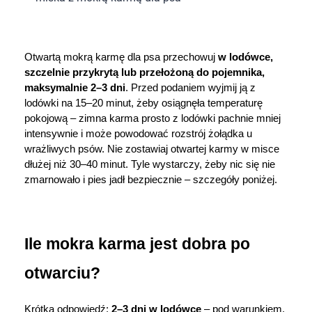
Dziecko
Higiena
Otwartą mokrą karmę dla psa przechowuj 
w lodówce, 
szczelnie przykrytą lub przełożoną do pojemnika, 
Kosmetyki
maksymalnie 2–3 dni
. Przed podaniem wyjmij ją z 
lodówki na 15–20 minut, żeby osiągnęła temperaturę 
Mężczyzna
pokojową – zimna karma prosto z lodówki pachnie mniej 
intensywnie i może powodować rozstrój żołądka u 
Zdrowy styl życia
wrażliwych psów. Nie zostawiaj otwartej karmy w misce 
dłużej niż 30–40 minut. Tyle wystarczy, żeby nic się nie 
zmarnowało i pies jadł bezpiecznie – szczegóły poniżej.
Zabawki
Sprzęt medyczny
Ile mokra karma jest dobra po 
Motoryzacja
otwarciu?
Grupy produktowe
Krótka odpowiedź: 
2–3 dni w lodówce
 – pod warunkiem, 