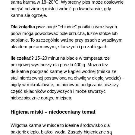
sama karma w 18–20°C. Wybredny pies może dosłownie 
odejść od zimnej miski i wrócić po kwadransie, gdy 
karma się ogrzeje.
Dla żołądka psa:
 nagłe "chłodne" posiłki u wrażliwych 
psów mogą powodować bóle brzucha, luźne stolce lub 
odbijanie. To szczególnie ważne przy psach z wrażliwym 
układem pokarmowym, starszych i po zabiegach.
Ile czekać?
 15–20 minut na blacie w temperaturze 
pokojowej wystarczy dla puszki 400 g. Można też 
delikatnie podgrzać karmę w kąpieli wodnej (miska ze 
stali nierdzewnej postawiona na chwilę w ciepłej wodzie) – 
nigdy w mikrofalówce, bo nierówne podgrzanie niszczy 
część składników odżywczych i może stworzyć 
niebezpiecznie gorące miejsca.
Higiena miski – niedoceniany temat
Wilgotna karma w misce to idealne środowisko dla 
bakterii: ciepło, białko, woda. Zasady higieniczne są 