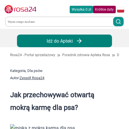
Wysyłka 0 zł
Krótkie daty
Kategorie
Idź do Apteki
Chemia gospodarcza
Rosa24 - Portal sprzedażowy
Poradnik zdrowia Apteka Rosa
Dla ps
Dla zwierząt
Kategoria, Dla psów
Autor:
Zespół Rosa24
Dom i ogród
Jak przechowywać otwartą
Zdrowie
mokrą karmę dla psa?
Kobieta w ciąży i mama