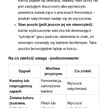
karmy pojawił się delikatny, białawy nalot (który nie 
jest zastygłym tłuszczem) albo pęcherzyki 
powietrza świadczące o procesach fermentacji – 
produkt natychmiast nadaje się do wyrzucenia.
Stan puszki (jeśli jeszcze jej nie otworzyłeś):
każde wybrzuszenie wieczka lub denerwujące 
"syknięcie" gazu podczas otwierania to znak, że 
wewnątrz rozwinęły się bakterie beztlenowe. Taka 
puszka bezwzględnie ląduje w koszu.
Na co zwrócić uwagę - podsumowanie:
Możliwa 
Sygnał
Co zrobić
przyczyna
Kwaśny lub 
Fermentacja, 
Wyrzucić 
nieprzyjemny 
namnożenie 
natychmiast
zapach
bakterii
Zmiana koloru 
(szarawa, 
Pleśń lub 
Wyrzucić 