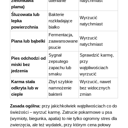
zielonkawa 
utlenianie
natychmiast
plama)
Śluzowata lub 
Bakterie 
Wyrzucić 
lepka 
rozkładające 
natychmiast
powierzchnia
białko
Fermentacja, 
Wyrzucić 
Piana lub bąbelki
zaawansowane 
natychmiast
psucie
Sygnał 
Sprawdzić karmę, 
Pies odchodzi od 
zepsutego 
przy 
miski bez 
zapachu lub 
wątpliwościach 
jedzenia
smaku
wyrzucić
Karma stała 
Zbyt szybkie 
Wyrzucić, nawet 
odkryta lub w 
namnożenie 
bez widocznych 
cieple
bakterii
zmian
Zasada ogólna:
 przy jakichkolwiek wątpliwościach co do 
świeżości – wyrzuć karmę. Zatrucie pokarmowe u psa 
(wymioty, biegunka, apatia) to nie tylko ogromny stres dla 
zwierzęcia, ale też wydatek, przy którym cena połowy 