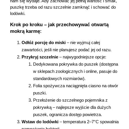
nam się wydaje. Aby zachować jej pełną wartość i smak, 
puszkę trzeba od razu szczelnie zamknąć i schować do 
lodówki.
Krok po kroku – jak przechowywać otwartą 
mokrą karmę:
Odłóż porcję do miski
 – nie wyjmuj całej 
zawartości, jeśli nie planujesz podać jej od razu.
Przykryj szczelnie
 – najwygodniejsze opcje:
Dedykowana pokrywka do puszek (dostępna 
w sklepach zoologicznych i online, pasuje do 
standardowych rozmiarów).
Folia spożywcza naciągnięta ciasno na otwór 
puszki.
Przełożenie do szczelnego pojemnika z 
pokrywką – najlepsze wyjście dla dużych 
puszek, ogranicza dostęp powietrza.
Wstaw do lodówki
 – temperatura 2–7°C spowalnia 
namnażanie bakterii.