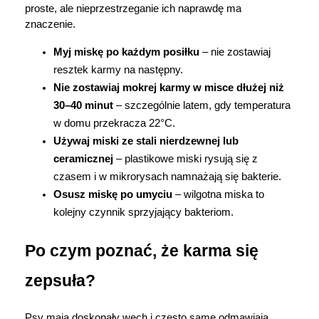
proste, ale nieprzestrzeganie ich naprawdę ma 
znaczenie.
Myj miskę po każdym posiłku
 – nie zostawiaj 
resztek karmy na następny.
Nie zostawiaj mokrej karmy w misce dłużej niż 
30–40 minut
 – szczególnie latem, gdy temperatura 
w domu przekracza 22°C.
Używaj miski ze stali nierdzewnej lub 
ceramicznej
 – plastikowe miski rysują się z 
czasem i w mikrorysach namnażają się bakterie.
Osusz miskę po umyciu
 – wilgotna miska to 
Korzystamy z plików cookies w celu
kolejny czynnik sprzyjający bakteriom.
dostosowania zawartości serwisu do Twoich
preferencji. Więcej informacji znajdziesz w
Po czym poznać, że karma się 
naszej
polityce prywatności
. Możesz określić
warunki przechowywania lub dostępu do
zepsuła?
cookies poprzez kliknięcie przycisku
"Ustawienia" lub możesz zaakceptować
ustawienia wszystkich cookies klikając
Psy mają doskonały węch i często same odmawiają 