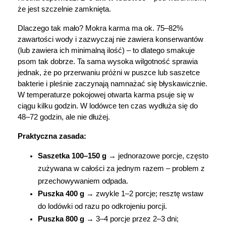
że jest szczelnie zamknięta.
Marki
Dlaczego tak mało? Mokra karma ma ok. 75–82% 
zawartości wody i zazwyczaj nie zawiera konserwantów 
(lub zawiera ich minimalną ilość) – to dlatego smakuje 
psom tak dobrze. Ta sama wysoka wilgotność sprawia 
jednak, że po przerwaniu próżni w puszce lub saszetce 
bakterie i pleśnie zaczynają namnażać się błyskawicznie. 
W temperaturze pokojowej otwarta karma psuje się w 
ciągu kilku godzin. W lodówce ten czas wydłuża się do 
48–72 godzin, ale nie dłużej.
Praktyczna zasada:
Saszetka 100–150 g
 → jednorazowe porcje, często 
zużywana w całości za jednym razem – problem z 
przechowywaniem odpada.
Puszka 400 g 
→ zwykle 1–2 porcje; resztę wstaw 
do lodówki od razu po odkrojeniu porcji.
Puszka 800 g
 → 3–4 porcje przez 2–3 dni; 