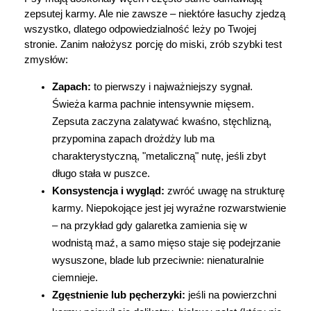
AKCEPTUJĘ WSZYSTKIE
zepsutej karmy. Ale nie zawsze – niektóre łasuchy zjedzą 
wszystko, dlatego odpowiedzialność leży po Twojej 
stronie. Zanim nałożysz porcję do miski, zrób szybki test 
zmysłów:
AKCEPTUJĘ WSZYSTKIE
Zapach:
 to pierwszy i najważniejszy sygnał. 
Świeża karma pachnie intensywnie mięsem. 
Ustawienia
Zepsuta zaczyna zalatywać kwaśno, stęchlizną, 
przypomina zapach drożdży lub ma 
charakterystyczną, "metaliczną" nutę, jeśli zbyt 
długo stała w puszce.
Konsystencja i wygląd:
 zwróć uwagę na strukturę 
karmy. Niepokojące jest jej wyraźne rozwarstwienie 
– na przykład gdy galaretka zamienia się w 
wodnistą maź, a samo mięso staje się podejrzanie 
wysuszone, blade lub przeciwnie: nienaturalnie 
ciemnieje.
Zgęstnienie lub pęcherzyki:
 jeśli na powierzchni 