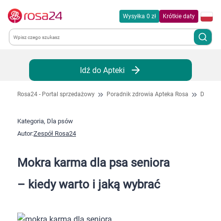
Wysyłka 0 zł
Krótkie daty
Kategorie
Idź do Apteki
Chemia gospodarcza
Rosa24 - Portal sprzedażowy
Poradnik zdrowia Apteka Rosa
Dla ps
Dla zwierząt
Kategoria, Dla psów
Autor:
Zespół Rosa24
Dom i ogród
Mokra karma dla psa seniora
Zdrowie
– kiedy warto i jaką wybrać
Kobieta w ciąży i mama