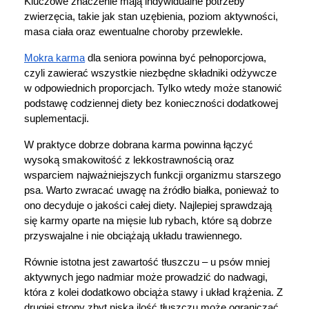
Kluczowe znaczenie mają indywidualne potrzeby 
zwierzęcia, takie jak stan uzębienia, poziom aktywności, 
masa ciała oraz ewentualne choroby przewlekłe.
Mokra karma
 dla seniora powinna być pełnoporcjowa, 
czyli zawierać wszystkie niezbędne składniki odżywcze 
w odpowiednich proporcjach. Tylko wtedy może stanowić 
podstawę codziennej diety bez konieczności dodatkowej 
suplementacji.
W praktyce dobrze dobrana karma powinna łączyć 
wysoką smakowitość z lekkostrawnością oraz 
wsparciem najważniejszych funkcji organizmu starszego 
psa. Warto zwracać uwagę na źródło białka, ponieważ to 
ono decyduje o jakości całej diety. Najlepiej sprawdzają 
się karmy oparte na mięsie lub rybach, które są dobrze 
przyswajalne i nie obciążają układu trawiennego.
Równie istotna jest zawartość tłuszczu – u psów mniej 
aktywnych jego nadmiar może prowadzić do nadwagi, 
która z kolei dodatkowo obciąża stawy i układ krążenia. Z 
drugiej strony zbyt niska ilość tłuszczu może ograniczać 