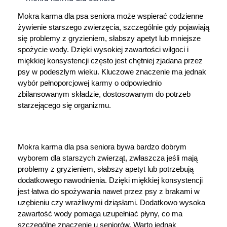
Dziecko
Mokra karma dla psa seniora może wspierać codzienne 
Higiena
żywienie starszego zwierzęcia, szczególnie gdy pojawiają 
się problemy z gryzieniem, słabszy apetyt lub mniejsze 
spożycie wody. Dzięki wysokiej zawartości wilgoci i 
Kosmetyki
miękkiej konsystencji często jest chętniej zjadana przez 
psy w podeszłym wieku. Kluczowe znaczenie ma jednak 
Mężczyzna
wybór pełnoporcjowej karmy o odpowiednio 
zbilansowanym składzie, dostosowanym do potrzeb 
starzejącego się organizmu.
Zdrowy styl życia
Zabawki
Mokra karma dla psa seniora bywa bardzo dobrym 
wyborem dla starszych zwierząt, zwłaszcza jeśli mają 
Sprzęt medyczny
problemy z gryzieniem, słabszy apetyt lub potrzebują 
dodatkowego nawodnienia. Dzięki miękkiej konsystencji 
Motoryzacja
jest łatwa do spożywania nawet przez psy z brakami w 
uzębieniu czy wrażliwymi dziąsłami. Dodatkowo wysoka 
Grupy produktowe
zawartość wody pomaga uzupełniać płyny, co ma 
szczególne znaczenie u seniorów. Warto jednak 