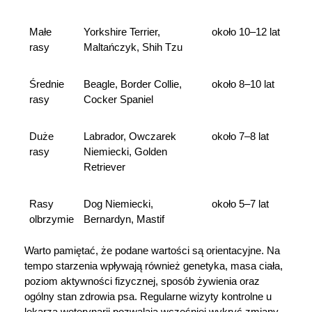
Małe 
Yorkshire Terrier, 
około 10–12 lat
rasy
Maltańczyk, Shih Tzu
Średnie 
Beagle, Border Collie, 
około 8–10 lat
rasy
Cocker Spaniel
Duże 
Labrador, Owczarek 
około 7–8 lat
rasy
Niemiecki, Golden 
Retriever
Rasy 
Dog Niemiecki, 
około 5–7 lat
olbrzymie
Bernardyn, Mastif
Warto pamiętać, że podane wartości są orientacyjne. Na 
tempo starzenia wpływają również genetyka, masa ciała, 
poziom aktywności fizycznej, sposób żywienia oraz 
ogólny stan zdrowia psa. Regularne wizyty kontrolne u 
lekarza weterynarii pozwalają wcześniej wykryć zmiany 