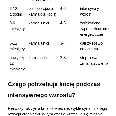
6-12 
pełnoporcjowa 
4-6
intensywny 
tygodni
karma dla kociąt
wzrost
3-6 
karma junior
4-5
zwiększone 
miesięcy
zapotrzebowanie 
energetyczne
6-12 
karma junior
3-4
dalszy rozwój 
miesięcy
organizmu
powyżej 
karma adult
2-3
stopniowa 
12 
zmiana żywienia
miesięcy
Czego potrzebuje kocię podczas 
intensywnego wzrostu? 
Pierwszy rok życia kota to okres niezwykle dynamicznego 
rozwoju organizmu. W tym czasie kształtują się mięśnie, 