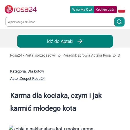
Wysyłka 0 zł
Krótkie daty
Kategorie
Idź do Apteki
Chemia gospodarcza
Rosa24 - Portal sprzedażowy
Poradnik zdrowia Apteka Rosa
Dla kot
Dla zwierząt
Kategoria, Dla kotów
Autor:
Zespół Rosa24
Dom i ogród
Karma dla kociaka, czym i jak
Zdrowie
karmić młodego kota
Kobieta w ciąży i mama