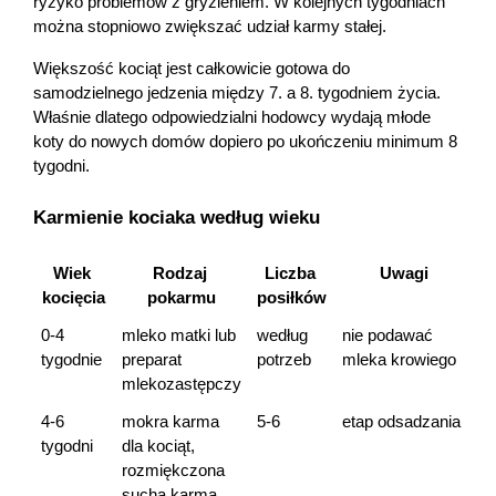
ryzyko problemów z gryzieniem. W kolejnych tygodniach 
można stopniowo zwiększać udział karmy stałej.
Większość kociąt jest całkowicie gotowa do 
samodzielnego jedzenia między 7. a 8. tygodniem życia. 
Właśnie dlatego odpowiedzialni hodowcy wydają młode 
koty do nowych domów dopiero po ukończeniu minimum 8 
tygodni.
Karmienie kociaka według wieku
Wiek 
Rodzaj 
Liczba 
Uwagi
kocięcia
pokarmu
posiłków
0-4 
mleko matki lub 
według 
nie podawać 
tygodnie
preparat 
potrzeb
mleka krowiego
mlekozastępczy
4-6 
mokra karma 
5-6
etap odsadzania
tygodni
dla kociąt, 
rozmiękczona 
sucha karma