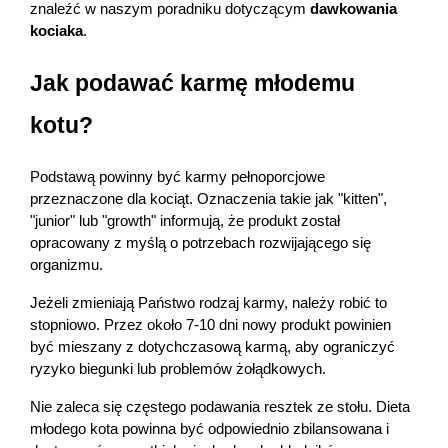
znaleźć w naszym poradniku dotyczącym 
dawkowania 
kociaka
.
Jak podawać karmę młodemu 
kotu?
Podstawą powinny być karmy pełnoporcjowe 
przeznaczone dla kociąt. Oznaczenia takie jak "kitten", 
"junior" lub "growth" informują, że produkt został 
opracowany z myślą o potrzebach rozwijającego się 
organizmu.
Korzystamy z plików cookies w celu
dostosowania zawartości serwisu do Twoich
Jeżeli zmieniają Państwo rodzaj karmy, należy robić to 
preferencji. Więcej informacji znajdziesz w
stopniowo. Przez około 7-10 dni nowy produkt powinien 
naszej
polityce prywatności
. Możesz określić
być mieszany z dotychczasową karmą, aby ograniczyć 
warunki przechowywania lub dostępu do
ryzyko biegunki lub problemów żołądkowych.
cookies poprzez kliknięcie przycisku
Nie zaleca się częstego podawania resztek ze stołu. Dieta 
"Ustawienia" lub możesz zaakceptować
młodego kota powinna być odpowiednio zbilansowana i 
ustawienia wszystkich cookies klikając