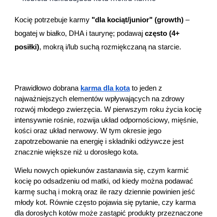
Dziecko
Kocię potrzebuje karmy 
"dla kociąt/junior" (growth)
 – 
Higiena
bogatej w białko, DHA i taurynę; podawaj 
często (4+ 
posiłki)
, mokrą i/lub suchą rozmiękczaną na starcie.
Kosmetyki
Mężczyzna
Prawidłowo dobrana 
karma dla kota
to jeden z 
najważniejszych elementów wpływających na zdrowy 
Zdrowy styl życia
rozwój młodego zwierzęcia. W pierwszym roku życia kocię 
intensywnie rośnie, rozwija układ odpornościowy, mięśnie, 
Zabawki
kości oraz układ nerwowy. W tym okresie jego 
zapotrzebowanie na energię i składniki odżywcze jest 
Sprzęt medyczny
znacznie większe niż u dorosłego kota.
Wielu nowych opiekunów zastanawia się, czym karmić 
Motoryzacja
kocię po odsadzeniu od matki, od kiedy można podawać 
karmę suchą i mokrą oraz ile razy dziennie powinien jeść 
Grupy produktowe
młody kot. Równie często pojawia się pytanie, czy karma 
dla dorosłych kotów może zastąpić produkty przeznaczone 