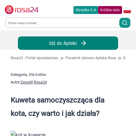
Wysyłka 0 zł
Krótkie daty
Kategorie
Idź do Apteki
Chemia gospodarcza
Rosa24 - Portal sprzedażowy
Poradnik zdrowia Apteka Rosa
Dla kot
Dla zwierząt
Kategoria, Dla kotów
Autor:
Zespół Rosa24
Dom i ogród
Kuweta samoczyszcząca dla
Zdrowie
kota, czy warto i jak działa?
Kobieta w ciąży i mama