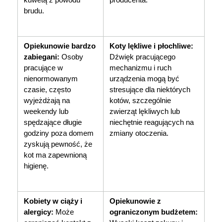
brudu.
Opiekunowie bardzo 
Koty lękliwe i płochliwe:
zabiegani:
 Osoby 
Dźwięk pracującego 
pracujące w 
mechanizmu i ruch 
nienormowanym 
urządzenia mogą być 
czasie, często 
stresujące dla niektórych 
wyjeżdżają na 
kotów, szczególnie 
weekendy lub 
zwierząt lękliwych lub 
spędzające długie 
niechętnie reagujących na 
godziny poza domem 
zmiany otoczenia. 
zyskują pewność, że 
kot ma zapewnioną 
higienę.
Kobiety w ciąży i 
Opiekunowie z 
alergicy:
 Może 
ograniczonym budżetem: