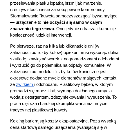
przesiewania piasku łopatką brzmi jak marzenie, 
rzeczywistość niesie za sobą pewne kompromisy. 
Sformułowanie "kuweta samoczyszcząca" bywa mylące 
— urządzenie to 
nie oczyści się samo w całym 
znaczeniu tego słowa
. Ono jedynie odracza i kumuluje 
konieczność ludzkiej interwencji.
Po pierwsze, raz na kilka lub kilkanaście dni (w 
zależności od liczby kotów) opiekun musi wysunąć dolną 
szufladę, zawiązać worek z nagromadzonymi odchodami 
i wyrzucić go do pojemnika na odpady komunalne. W 
zależności od modelu i liczby kotów konieczne jest 
okresowe dokładne mycie elementów mających kontakt 
ze 
żwirkiem 
i odchodami. Plastikowy bęben, w którym 
gromadzi się mocz i kał, wymaga dokładnego umycia 
wodą z detergentem, zdezynfekowania i wysuszenia. To 
praca cięższa i bardziej skomplikowana niż umycie 
tradycyjnej plastikowej kuwety.
Kolejną barierą są koszty eksploatacyjne. Poza wysoką 
ceną startową samego urządzenia (wahającą się w 