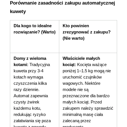
Porównanie zasadności zakupu automatycznej 
kuwety
Dla kogo to idealne 
Kto powinien 
rozwiązanie? (Warto)
zrezygnować z zakupu? 
(Nie warto)
Domy z wieloma 
Właściciele małych 
kotami:
 Tradycyjna 
kociąt:
 Kocięta ważące 
kuweta przy 3-4 
poniżej 1–1.5 kg mogą nie 
kotach wymaga 
uruchomić czujników 
czyszczenia kilka 
wagowych. Niektóre 
razy dziennie. 
modele nie są 
Automat zapewnia 
przeznaczone dla bardzo 
czysty żwirek 
małych kociąt. Przed 
każdemu kotu, 
zakupem należy sprawdzić 
redukując ryzyko 
minimalną masę ciała 
załatwiania się poza 
zalecaną przez 
kuwetą z powodu 
producenta. 