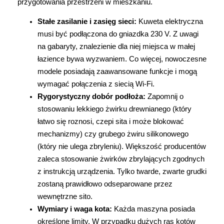
przygotowania przestrzeni w mieszkaniu.
dostosowania zawartości serwisu do Twoich
preferencji. Więcej informacji znajdziesz w
Stałe zasilanie i zasięg sieci:
 Kuweta elektryczna 
naszej
polityce prywatności
. Możesz określić
musi być podłączona do gniazdka 230 V. Z uwagi 
warunki przechowywania lub dostępu do
na gabaryty, znalezienie dla niej miejsca w małej 
cookies poprzez kliknięcie przycisku
łazience bywa wyzwaniem. Co więcej, nowoczesne 
"Ustawienia" lub możesz zaakceptować
modele posiadają zaawansowane funkcje i mogą 
ustawienia wszystkich cookies klikając
wymagać połączenia z siecią Wi-Fi.
AKCEPTUJĘ WSZYSTKIE
Rygorystyczny dobór podłoża:
 Zapomnij o 
stosowaniu lekkiego żwirku drewnianego (który 
łatwo się roznosi, czepi sita i może blokować 
AKCEPTUJĘ WSZYSTKIE
mechanizmy) czy grubego żwiru silikonowego 
(który nie ulega zbryleniu). Większość producentów 
Ustawienia
zaleca stosowanie żwirków zbrylających zgodnych 
z instrukcją urządzenia. Tylko twarde, zwarte grudki 
zostaną prawidłowo odseparowane przez 
wewnętrzne sito.
Wymiary i waga kota:
 Każda maszyna posiada 
określone limity. W przypadku dużych ras kotów 