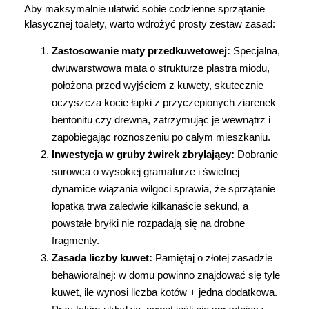
Aby maksymalnie ułatwić sobie codzienne sprzątanie 
klasycznej toalety, warto wdrożyć prosty zestaw zasad:
Zastosowanie maty przedkuwetowej:
 Specjalna, 
dwuwarstwowa mata o strukturze plastra miodu, 
położona przed wyjściem z kuwety, skutecznie 
oczyszcza kocie łapki z przyczepionych ziarenek 
bentonitu czy drewna, zatrzymując je wewnątrz i 
zapobiegając roznoszeniu po całym mieszkaniu.
Inwestycja w gruby żwirek zbrylający:
 Dobranie 
surowca o wysokiej gramaturze i świetnej 
dynamice wiązania wilgoci sprawia, że sprzątanie 
łopatką trwa zaledwie kilkanaście sekund, a 
powstałe bryłki nie rozpadają się na drobne 
fragmenty.
Zasada liczby kuwet:
 Pamiętaj o złotej zasadzie 
behawioralnej: w domu powinno znajdować się tyle 
kuwet, ile wynosi liczba kotów + jedna dodatkowa. 