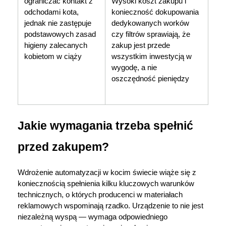
ograniczać kontakt z 
Wysoki koszt zakupu i 
odchodami kota, 
konieczność dokupowania 
jednak nie zastępuje 
dedykowanych worków 
podstawowych zasad 
czy filtrów sprawiają, że 
higieny zalecanych 
zakup jest przede 
kobietom w ciąży 
wszystkim inwestycją w 
wygodę, a nie 
oszczędność pieniędzy 
Jakie wymagania trzeba spełnić 
przed zakupem?
Wdrożenie automatyzacji w kocim świecie wiąże się z 
koniecznością spełnienia kilku kluczowych warunków 
technicznych, o których producenci w materiałach 
reklamowych wspominają rzadko. Urządzenie to nie jest 
niezależną wyspą — wymaga odpowiedniego 
Korzystamy z plików cookies w celu