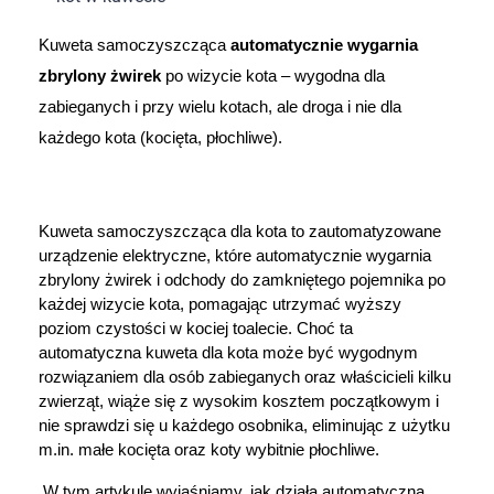
Dziecko
Kuweta samoczyszcząca 
automatycznie wygarnia 
Higiena
zbrylony żwirek
 po wizycie kota – wygodna dla 
zabieganych i przy wielu kotach, ale droga i nie dla 
Kosmetyki
każdego kota (kocięta, płochliwe).
Mężczyzna
Zdrowy styl życia
Kuweta samoczyszcząca dla kota to zautomatyzowane 
urządzenie elektryczne, które automatycznie wygarnia 
zbrylony żwirek i odchody do zamkniętego pojemnika po 
Zabawki
każdej wizycie kota, pomagając utrzymać wyższy 
poziom czystości w kociej toalecie. Choć ta 
Sprzęt medyczny
automatyczna kuweta dla kota może być wygodnym 
rozwiązaniem dla osób zabieganych oraz właścicieli kilku 
zwierząt, wiąże się z wysokim kosztem początkowym i 
Motoryzacja
nie sprawdzi się u każdego osobnika, eliminując z użytku 
m.in. małe kocięta oraz koty wybitnie płochliwe. 
Grupy produktowe
 W tym artykule wyjaśniamy, jak działa automatyczna 