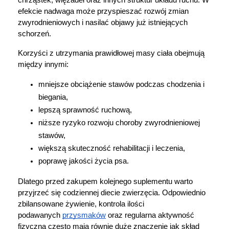
chrząstek, więzadeł oraz innych struktur układu ruchu. W 
efekcie nadwaga może przyspieszać rozwój zmian 
zwyrodnieniowych i nasilać objawy już istniejących 
schorzeń.
Korzyści z utrzymania prawidłowej masy ciała obejmują 
między innymi:
mniejsze obciążenie stawów podczas chodzenia i 
biegania,
lepszą sprawność ruchową,
niższe ryzyko rozwoju choroby zwyrodnieniowej 
stawów,
większą skuteczność rehabilitacji i leczenia,
poprawę jakości życia psa.
Dlatego przed zakupem kolejnego suplementu warto 
przyjrzeć się codziennej diecie zwierzęcia. Odpowiednio 
zbilansowane żywienie, kontrola ilości 
podawanych 
przysmaków
 oraz regularna aktywność 
fizyczna często mają równie duże znaczenie jak skład 