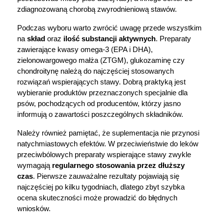
zdiagnozowaną chorobą zwyrodnieniową stawów.
Podczas wyboru warto zwrócić uwagę przede wszystkim 
na 
skład
 oraz 
ilość substancji aktywnych
. Preparaty 
zawierające kwasy omega-3 (EPA i DHA), 
zielonowargowego małża (ZTGM), glukozaminę czy 
chondroitynę należą do najczęściej stosowanych 
rozwiązań wspierających stawy. Dobrą praktyką jest 
wybieranie produktów przeznaczonych specjalnie dla 
psów, pochodzących od producentów, którzy jasno 
informują o zawartości poszczególnych składników.
Należy również pamiętać, że suplementacja nie przynosi 
natychmiastowych efektów. W przeciwieństwie do leków 
przeciwbólowych preparaty wspierające stawy zwykle 
wymagają 
regularnego stosowania przez dłuższy 
czas
. Pierwsze zauważalne rezultaty pojawiają się 
najczęściej po kilku tygodniach, dlatego zbyt szybka 
ocena skuteczności może prowadzić do błędnych 
wniosków.