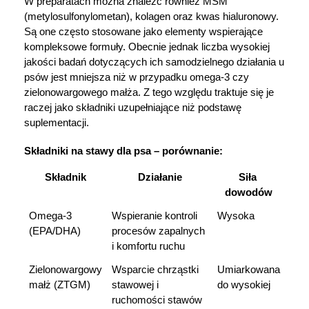
W preparatach można znaleźć również MSM 
(metylosulfonylometan), kolagen oraz kwas hialuronowy. 
Są one często stosowane jako elementy wspierające 
kompleksowe formuły. Obecnie jednak liczba wysokiej 
jakości badań dotyczących ich samodzielnego działania u 
psów jest mniejsza niż w przypadku omega-3 czy 
zielonowargowego małża. Z tego względu traktuje się je 
raczej jako składniki uzupełniające niż podstawę 
suplementacji.
Składniki na stawy dla psa – porównanie:
Składnik
Działanie
Siła 
dowodów
Omega-3 
Wspieranie kontroli 
Wysoka
(EPA/DHA)
procesów zapalnych 
i komfortu ruchu
Zielonowargowy 
Wsparcie chrząstki 
Umiarkowana 
małż (ZTGM)
stawowej i 
do wysokiej
ruchomości stawów