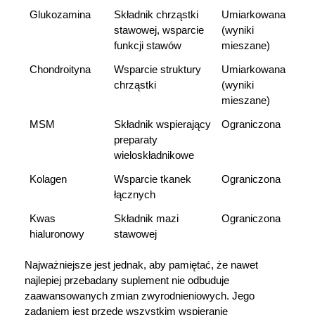
Glukozamina
Składnik chrząstki 
Umiarkowana 
stawowej, wsparcie 
(wyniki 
funkcji stawów
mieszane)
Chondroityna
Wsparcie struktury 
Umiarkowana 
chrząstki
(wyniki 
mieszane)
MSM
Składnik wspierający 
Ograniczona
preparaty 
wieloskładnikowe
Kolagen
Wsparcie tkanek 
Ograniczona
łącznych
Kwas 
Składnik mazi 
Ograniczona
hialuronowy
stawowej
Najważniejsze jest jednak, aby pamiętać, że nawet 
najlepiej przebadany suplement nie odbuduje 
zaawansowanych zmian zwyrodnieniowych. Jego 
zadaniem jest przede wszystkim wspieranie 