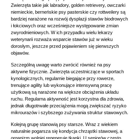
Zwierzęta takie jak labradory, golden retrievery, owczarki 
niemieckie, berneńskie psy pasterskie czy rottweilery są 
bardziej narażone na rozwój dysplazji stawów biodrowych 
i łokciowych oraz wcześniejsze występowanie zmian 
zwyrodnieniowych. W ich przypadku wielu lekarzy 
weterynarii rozważa wsparcie stawów już w wieku 
dorosłym, jeszcze przed pojawieniem się pierwszych 
objawów.
Szczególną uwagę warto zwrócić również na psy 
aktywne fizycznie. Zwierzęta uczestniczące w sportach 
kynologicznych, regularnie biegające przy rowerze, 
trenujące agility lub wykonujące intensywną pracę 
użytkową są narażone na większe obciążenia układu 
ruchu. Regularna aktywność jest korzystna dla zdrowia, 
jednak długotrwałe przeciążenia mogą zwiększać ryzyko 
mikrourazów i szybszego zużywania struktur stawowych.
Kolejną grupę stanowią psy starsze. Wraz z wiekiem 
naturalnie pogarsza się kondycja chrząstki stawowej, a 
organizm wolniej regeneruje tkanki. U seniorów często 