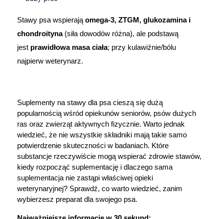
Dziecko
Stawy psa wspierają 
omega-3, ZTGM, glukozamina i 
Higiena
chondroityna
 (siła dowodów różna), ale podstawą 
jest 
prawidłowa masa ciała
; przy kulawiźnie/bólu 
Kosmetyki
najpierw weterynarz.
Mężczyzna
Zdrowy styl życia
Suplementy na stawy dla psa cieszą się dużą 
popularnością wśród opiekunów seniorów, psów dużych 
ras oraz zwierząt aktywnych fizycznie. Warto jednak 
Zabawki
wiedzieć, że nie wszystkie składniki mają takie samo 
potwierdzenie skuteczności w badaniach. Które 
Sprzęt medyczny
substancje rzeczywiście mogą wspierać zdrowie stawów, 
kiedy rozpocząć suplementację i dlaczego sama 
suplementacja nie zastąpi właściwej opieki 
Motoryzacja
weterynaryjnej? Sprawdź, co warto wiedzieć, zanim 
wybierzesz preparat dla swojego psa.
Grupy produktowe
Najważniejsze informacje w 30 sekund: