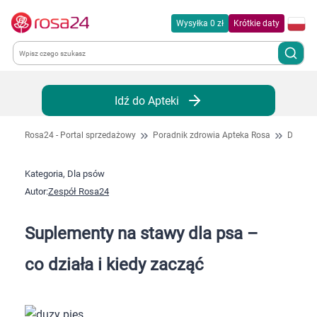
Wysyłka 0 zł
Krótkie daty
Kategorie
Idź do Apteki
Chemia gospodarcza
Rosa24 - Portal sprzedażowy
Poradnik zdrowia Apteka Rosa
Dla ps
Dla zwierząt
Kategoria, Dla psów
Autor:
Zespół Rosa24
Dom i ogród
Suplementy na stawy dla psa –
Zdrowie
co działa i kiedy zacząć
Kobieta w ciąży i mama