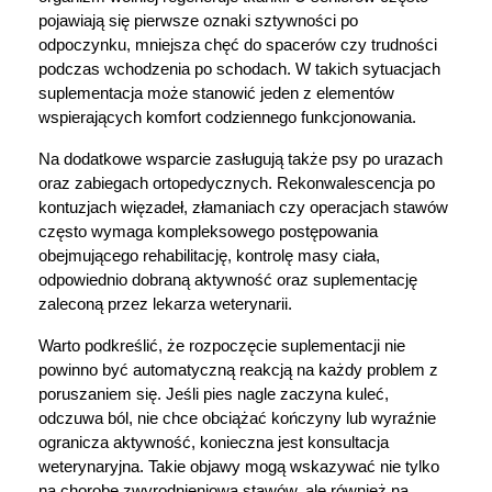
pojawiają się pierwsze oznaki sztywności po 
odpoczynku, mniejsza chęć do spacerów czy trudności 
podczas wchodzenia po schodach. W takich sytuacjach 
suplementacja może stanowić jeden z elementów 
wspierających komfort codziennego funkcjonowania.
Na dodatkowe wsparcie zasługują także psy po urazach 
Korzystamy z plików cookies w celu
oraz zabiegach ortopedycznych. Rekonwalescencja po 
dostosowania zawartości serwisu do Twoich
kontuzjach więzadeł, złamaniach czy operacjach stawów 
preferencji. Więcej informacji znajdziesz w
często wymaga kompleksowego postępowania 
naszej
polityce prywatności
. Możesz określić
obejmującego rehabilitację, kontrolę masy ciała, 
odpowiednio dobraną aktywność oraz suplementację 
warunki przechowywania lub dostępu do
zaleconą przez lekarza weterynarii.
cookies poprzez kliknięcie przycisku
"Ustawienia" lub możesz zaakceptować
Warto podkreślić, że rozpoczęcie suplementacji nie 
ustawienia wszystkich cookies klikając
powinno być automatyczną reakcją na każdy problem z 
AKCEPTUJĘ WSZYSTKIE
poruszaniem się. Jeśli pies nagle zaczyna kuleć, 
odczuwa ból, nie chce obciążać kończyny lub wyraźnie 
ogranicza aktywność, konieczna jest konsultacja 
weterynaryjna. Takie objawy mogą wskazywać nie tylko 
AKCEPTUJĘ WSZYSTKIE
na chorobę zwyrodnieniową stawów, ale również na 