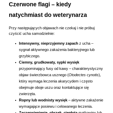
Czerwone flagi – kiedy 
natychmiast do weterynarza
Przy następujących objawach nie czekaj i nie próbuj 
czyścić ucha samodzielnie:
Intensywny, nieprzyjemny zapach
 z ucha – 
sygnał aktywnego zakażenia bakteryjnego lub 
grzybiczego.
Ciemny, grudkowaty, sypki wysięk
przypominający fusy od kawy – charakterystyczny 
objaw świerzbowca usznego (
Otodectes cynotis
), 
który wymaga leczenia akarycydem i często 
obejmuje oboje uszu oraz kontaktujące się 
zwierzęta.
Ropny lub wodnisty wysięk
 – aktywne zakażenie 
wymagające posiewu i celowanego leczenia.
Zaczerwienienie, obrzęk, ciepłota
 małżowiny lub 