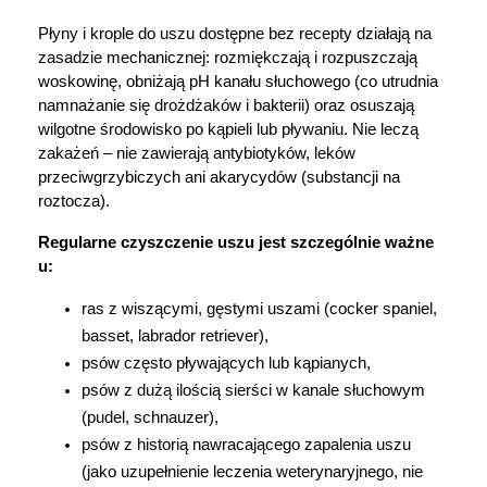
Płyny i krople do uszu dostępne bez recepty działają na 
zasadzie mechanicznej: rozmiękczają i rozpuszczają 
woskowinę, obniżają pH kanału słuchowego (co utrudnia 
namnażanie się drożdżaków i bakterii) oraz osuszają 
wilgotne środowisko po kąpieli lub pływaniu. Nie leczą 
zakażeń – nie zawierają antybiotyków, leków 
przeciwgrzybiczych ani akarycydów (substancji na 
roztocza).
Regularne czyszczenie uszu jest szczególnie ważne 
u:
ras z wiszącymi, gęstymi uszami (cocker spaniel, 
basset, labrador retriever),
psów często pływających lub kąpianych,
psów z dużą ilością sierści w kanale słuchowym 
(pudel, schnauzer),
psów z historią nawracającego zapalenia uszu 
(jako uzupełnienie leczenia weterynaryjnego, nie 