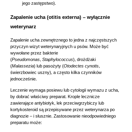
jego zastępstwo).
Zapalenie ucha (otitis externa) – wyłącznie 
weterynarz
Zapalenie ucha zewnętrznego to jedna z najczęstszych 
przyczyn wizyt weterynaryjnych u psów. Może być 
wywołane przez bakterie 
(
Pseudomonas
, 
Staphylococcus
), drożdżaki 
(
Malassezia
) lub pasożyty (
Otodectes cynotis
, 
świerzbowiec uszny), a często kilka czynników 
jednocześnie.
Leczenie wymaga posiewu lub cytologii wymazu z ucha, 
by dobrać właściwy preparat. Krople lecznicze 
zawierające antybiotyk, lek przeciwgrzybiczy lub 
kortykosteroid są przepisywane przez weterynarza po 
diagnozie – i słusznie. Zastosowanie nieodpowiedniego 
preparatu może: