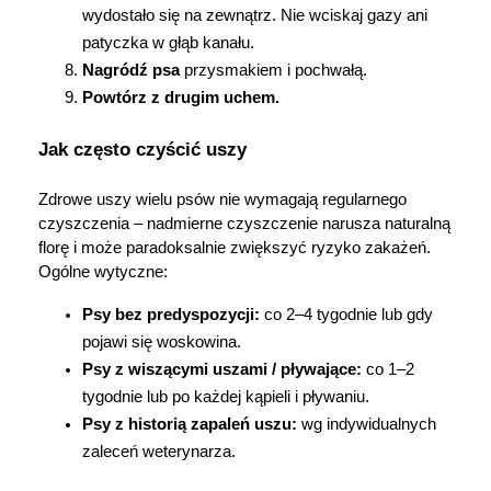
wydostało się na zewnątrz. Nie wciskaj gazy ani 
patyczka w głąb kanału.
Nagródź psa
 przysmakiem i pochwałą.
Powtórz z drugim uchem.
Korzystamy z plików cookies w celu
Jak często czyścić uszy
dostosowania zawartości serwisu do Twoich
preferencji. Więcej informacji znajdziesz w
Zdrowe uszy wielu psów nie wymagają regularnego 
naszej
polityce prywatności
. Możesz określić
czyszczenia – nadmierne czyszczenie narusza naturalną 
warunki przechowywania lub dostępu do
florę i może paradoksalnie zwiększyć ryzyko zakażeń. 
cookies poprzez kliknięcie przycisku
Ogólne wytyczne:
"Ustawienia" lub możesz zaakceptować
ustawienia wszystkich cookies klikając
Psy bez predyspozycji:
 co 2–4 tygodnie lub gdy 
AKCEPTUJĘ WSZYSTKIE
pojawi się woskowina.
Psy z wiszącymi uszami / pływające:
 co 1–2 
tygodnie lub po każdej kąpieli i pływaniu.
Psy z historią zapaleń uszu:
 wg indywidualnych 
AKCEPTUJĘ WSZYSTKIE
zaleceń weterynarza.
Ustawienia