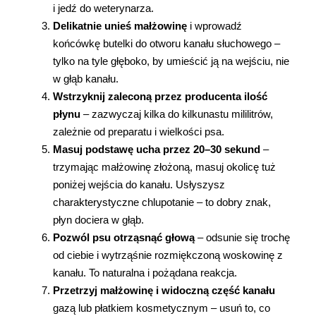
i jedź do weterynarza.
Delikatnie unieś małżowinę
 i wprowadź 
końcówkę butelki do otworu kanału słuchowego – 
tylko na tyle głęboko, by umieścić ją na wejściu, nie 
w głąb kanału.
Wstrzyknij zaleconą przez producenta ilość 
płynu
 – zazwyczaj kilka do kilkunastu mililitrów, 
zależnie od preparatu i wielkości psa.
Masuj podstawę ucha przez 20–30 sekund
 – 
trzymając małżowinę złożoną, masuj okolicę tuż 
poniżej wejścia do kanału. Usłyszysz 
charakterystyczne chlupotanie – to dobry znak, 
płyn dociera w głąb.
Pozwól psu otrząsnąć głową
 – odsunie się trochę 
od ciebie i wytrząśnie rozmiękczoną woskowinę z 
kanału. To naturalna i pożądana reakcja.
Przetrzyj małżowinę i widoczną część kanału
gazą lub płatkiem kosmetycznym – usuń to, co 