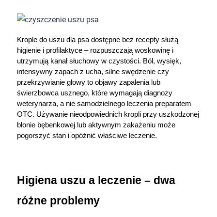
Dziecko
Higiena
Krople do uszu dla psa dostępne bez recepty służą 
higienie i profilaktyce – rozpuszczają woskowinę i 
Kosmetyki
utrzymują kanał słuchowy w czystości. Ból, wysięk, 
intensywny zapach z ucha, silne swędzenie czy 
Mężczyzna
przekrzywianie głowy to objawy zapalenia lub 
świerzbowca usznego, które wymagają diagnozy 
Zdrowy styl życia
weterynarza, a nie samodzielnego leczenia preparatem 
OTC. Używanie nieodpowiednich kropli przy uszkodzonej 
błonie bębenkowej lub aktywnym zakażeniu może 
Zabawki
pogorszyć stan i opóźnić właściwe leczenie.
Sprzęt medyczny
Motoryzacja
Higiena uszu a leczenie – dwa 
różne problemy
Grupy produktowe