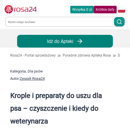
Wysyłka 0 zł
Krótkie daty
Kategorie
Idź do Apteki
Chemia gospodarcza
Rosa24 - Portal sprzedażowy
Poradnik zdrowia Apteka Rosa
Dla ps
Dla zwierząt
Kategoria, Dla psów
Autor:
Zespół Rosa24
Dom i ogród
Krople i preparaty do uszu dla
Zdrowie
psa – czyszczenie i kiedy do
Kobieta w ciąży i mama
weterynarza