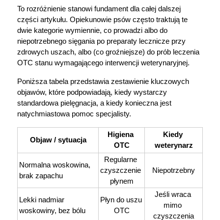
To rozróżnienie stanowi fundament dla całej dalszej 
Marki
części artykułu. Opiekunowie psów często traktują te 
dwie kategorie wymiennie, co prowadzi albo do 
niepotrzebnego sięgania po preparaty lecznicze przy 
zdrowych uszach, albo (co groźniejsze) do prób leczenia 
OTC stanu wymagającego interwencji weterynaryjnej. 
Poniższa tabela przedstawia zestawienie kluczowych 
objawów, które podpowiadają, kiedy wystarczy 
standardowa pielęgnacja, a kiedy konieczna jest 
natychmiastowa pomoc specjalisty. 
Higiena 
Kiedy 
Objaw / sytuacja
OTC
weterynarz
Regularne 
Normalna woskowina, 
czyszczenie 
Niepotrzebny
brak zapachu
płynem
Jeśli wraca 
Lekki nadmiar 
Płyn do uszu 
mimo 
woskowiny, bez bólu
OTC
czyszczenia