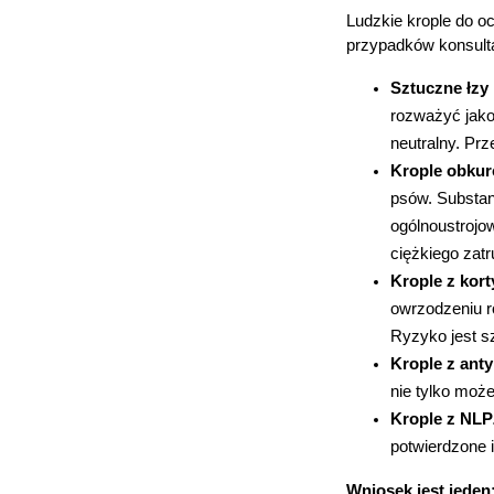
Ludzkie krople do o
przypadków konsult
Sztuczne łzy 
rozważyć jako
neutralny. Pr
Krople obkur
psów. Substan
ogólnoustrojo
ciężkiego zat
Krople z kor
owrzodzeniu ro
Ryzyko jest s
Krople z ant
nie tylko może
Krople z NL
potwierdzone 
Wniosek jest jeden