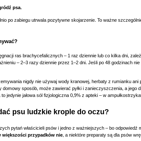
rzechowywania lub dostępu do cookies poprzez kliknięcie
gródź psa.
rzycisku "Ustawienia" lub możesz zaakceptować ustawienia
szystkich cookies klikając AKCEPTUJĘ WSZYSTKIE
o po zabiegu utrwala pozytywne skojarzenie. To ważne szczególnie 
emywać?
stawienia
AKCEPTUJĘ WSZYSTK
ęgnacji ras brachycefalicznych – 1 raz dziennie lub co kilka dni, zal
ieniu – 2–3 razy dziennie przez 1–2 dni. Jeśli po 48 godzinach nie 
zemywania nigdy nie używaj wody kranowej, herbaty z rumianku ani p
 domowy sposób, może zawierać pyłki i zanieczyszczenia, a jego dz
to jedynie jałowa sól fizjologiczna 0,9% z apteki – w ampułkostrzy
ać psu ludzkie krople do oczu?
szych pytań właścicieli psów i jedno z ważniejszych – bo odpowiedź
 większości przypadków nie
, a niektóre preparaty są dla psów wr