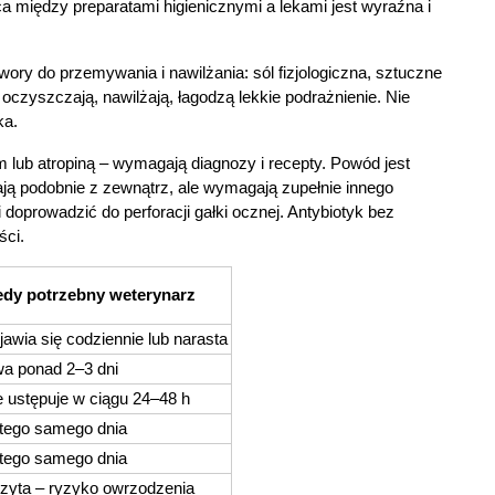
ca między preparatami higienicznymi a lekami jest wyraźna i 
ry do przemywania i nawilżania: sól fizjologiczna, sztuczne 
 oczyszczają, nawilżają, łagodzą lekkie podrażnienie. Nie 
ka.
 lub atropiną – wymagają diagnozy i recepty. Powód jest 
ją podobnie z zewnątrz, ale wymagają zupełnie innego 
oprowadzić do perforacji gałki ocznej. Antybiotyk bez 
ści.
edy potrzebny weterynarz
ojawia się codziennie lub narasta
rwa ponad 2–3 dni
ie ustępuje w ciągu 24–48 h
 tego samego dnia
 tego samego dnia
izyta – ryzyko owrzodzenia