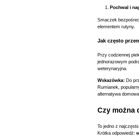
p
Pochwal i na
p
w
Smaczek bezpośredni
elementem rutyny.
Jak często prz
U
Przy codziennej piel
jednorazowym podrażn
weterynaryjna.
Wskazówka:
 Do pr
Rumianek, popularny
alternatywa domowa 
Czy można d
To jedno z najczęst
Krótka odpowiedź: 
w