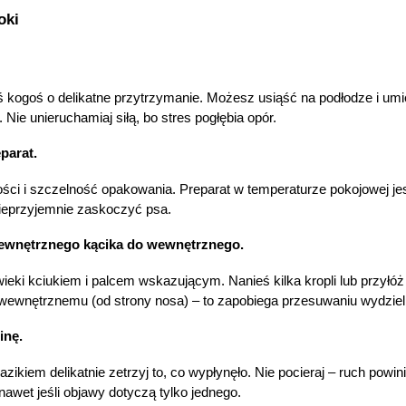
oki
oś kogoś o delikatne przytrzymanie. Możesz usiąść na podłodze i umi
. Nie unieruchamiaj siłą, bo stres pogłębia opór.
parat.
ci i szczelność opakowania. Preparat w temperaturze pokojowej jest
ieprzyjemnie zaskoczyć psa.
ewnętrznego kącika do wewnętrznego.
wieki kciukiem i palcem wskazującym. Nanieś kilka kropli lub przył
 wewnętrznemu (od strony nosa) – to zapobiega przesuwaniu wydziel
inę.
orzystamy z plików cookies w celu dostosowania zawartości
erwisu do Twoich preferencji. Więcej informacji znajdziesz w
ikiem delikatnie zetrzyj to, co wypłynęło. Nie pocieraj – ruch powi
aszej
polityce prywatności
. Możesz określić warunki
awet jeśli objawy dotyczą tylko jednego.