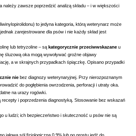
a należy zawsze poprzedzić analizą składu – i w większości 
winylopirolidonu) to jedyna kategoria, którą weterynarz może 
dnak zarejestrowane dla psów i nie każdy skład jest 
inę lub tetryzoline – są 
kategorycznie przeciwwskazane
 u 
błonę śluzową oka mogą wywoływać groźne objawy 
edację, a w skrajnych przypadkach śpiączkę. Opisano przypadki 
cznie nie
 bez diagnozy weterynaryjnej. Przy nierozpoznanym 
wadzić do pogłębienia owrzodzenia, perforacji i utraty oka. 
datne na urazy rogówki.
 recepty i poprzedzenia diagnostyką. Stosowanie bez wskazań 
o u ludzi; ich bezpieczeństwo i skuteczność u psów nie są 
o jałową sól fizjologiczną 0,9% lub po prostu jedź do 