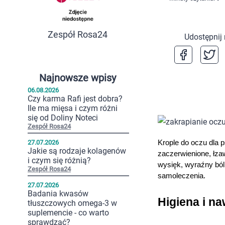
Zespół Rosa24
Udostępnij
Najnowsze wpisy
06.08.2026
Czy karma Rafi jest dobra?
Ile ma mięsa i czym różni
się od Doliny Noteci
Zespół Rosa24
27.07.2026
Krople do oczu dla 
Jakie są rodzaje kolagenów
zaczerwienione, łza
i czym się różnią?
wysięk, wyraźny ból 
Zespół Rosa24
samoleczenia.
27.07.2026
Badania kwasów
Higiena i na
tłuszczowych omega-3 w
suplemencie - co warto
sprawdzać?