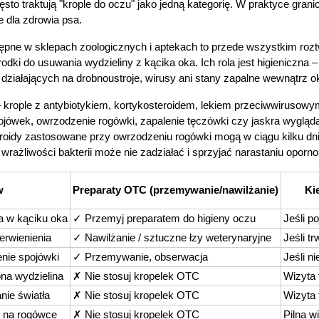
sto traktują "krople do oczu" jako jedną kategorię. W praktyce grani
e dla zdrowia psa.
pne w sklepach zoologicznych i aptekach to przede wszystkim roztwo
rodki do usuwania wydzieliny z kącika oka. Ich rola jest higieniczna –
 działających na drobnoustroje, wirusy ani stany zapalne wewnątrz o
– krople z antybiotykiem, kortykosteroidem, lekiem przeciwwirusowym
pojówek, owrzodzenie rogówki, zapalenie tęczówki czy jaskra wygląda
roidy zastosowane przy owrzodzeniu rogówki mogą w ciągu kilku dni d
 wrażliwości bakterii może nie zadziałać i sprzyjać narastaniu oporno
w
Preparaty OTC (przemywanie/nawilżanie)
Ki
a w kąciku oka
✓ Przemyj preparatem do higieny oczu
Jeśli p
erwienienia
✓ Nawilżanie / sztuczne łzy weterynaryjne
Jeśli t
enie spojówki
✓ Przemywanie, obserwacja
Jeśli n
ona wydzielina
✗ Nie stosuj kropelek OTC
Wizyta
nie światła
✗ Nie stosuj kropelek OTC
Wizyta
t na rogówce
✗ Nie stosuj kropelek OTC
Pilna w