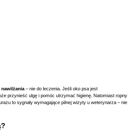
 nawilżania
 – nie do leczenia. Jeśli oko psa jest 
oże przynieść ulgę i pomóc utrzymać higienę. Natomiast ropny 
urazu to sygnały wymagające pilnej wizyty u weterynarza – nie 
ą?