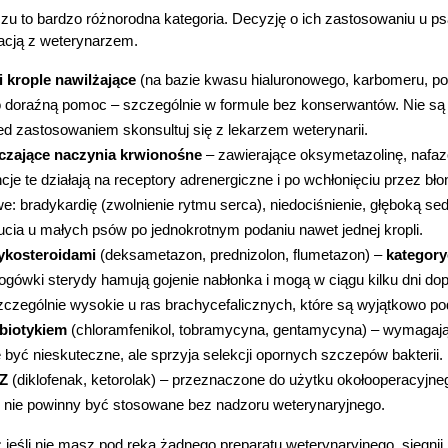
czu to bardzo różnorodna kategoria. Decyzję o ich zastosowaniu u ps
acją z weterynarzem.
i krople nawilżające
 (na bazie kwasu hialuronowego, karbomeru, poli
 doraźną pomoc – szczególnie w formule bez konserwantów. Nie są je
zed zastosowaniem skonsultuj się z lekarzem weterynarii.
czające naczynia krwionośne
 – zawierające oksymetazolinę, nafazol
cje te działają na receptory adrenergiczne i po wchłonięciu przez 
we: bradykardię (zwolnienie rytmu serca), niedociśnienie, głęboką s
rucia u małych psów po jednokrotnym podaniu nawet jednej kropli.
tykosteroidami
 (deksametazon, prednizolon, flumetazon) – 
kategory
gówki sterydy hamują gojenie nabłonka i mogą w ciągu kilku dni dopro
zczególnie wysokie u ras brachycefalicznych, które są wyjątkowo po
ybiotykiem
 (chloramfenikol, tobramycyna, gentamycyna) – wymagają
 być nieskuteczne, ale sprzyja selekcji opornych szczepów bakterii.
PZ
 (diklofenak, ketorolak) – przeznaczone do użytku okołooperacyjneg
i nie powinny być stosowane bez nadzoru weterynaryjnego.
:
 jeśli nie masz pod ręką żadnego preparatu weterynaryjnego, sięgnij p