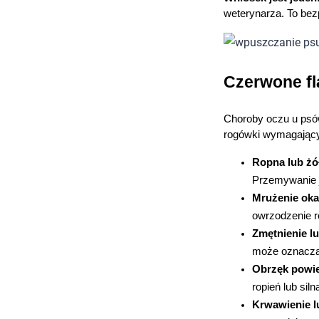
weterynarza. To be
Czerwone fl
Choroby oczu u psów
rogówki wymagającym
Ropna lub żó
Przemywanie je
Mrużenie oka
owrzodzenie ro
Zmętnienie l
może oznaczać
Obrzęk powie
ropień lub siln
Krwawienie l