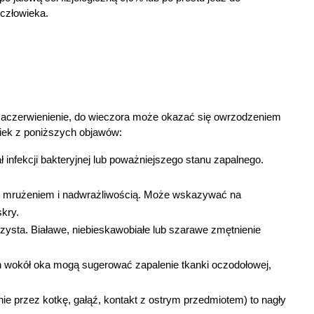
człowieka.
zaczerwienienie, do wieczora może okazać się owrzodzeniem 
wiek z poniższych objawów:
ł infekcji bakteryjnej lub poważniejszego stanu zapalnego. 
nie mrużeniem i nadwrażliwością. Może wskazywać na 
skry.
zysta. Białawe, niebieskawobiałe lub szarawe zmętnienie 
h wokół oka mogą sugerować zapalenie tkanki oczodołowej, 
 przez kotkę, gałąź, kontakt z ostrym przedmiotem) to nagły 