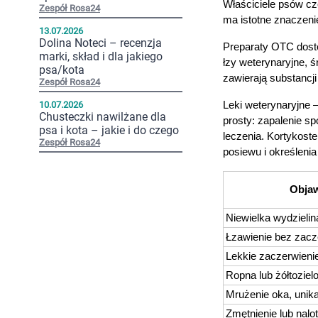
Właściciele psów czę
Zespół Rosa24
ma istotne znaczeni
13.07.2026
Dolina Noteci – recenzja
Preparaty OTC dostę
marki, skład i dla jakiego
łzy weterynaryjne, ś
psa/kota
zawierają substancji
Zespół Rosa24
10.07.2026
Leki weterynaryjne 
Chusteczki nawilżane dla
prosty: zapalenie s
psa i kota – jakie i do czego
leczenia. Kortykoste
Zespół Rosa24
posiewu i określenia
Obja
Niewielka wydzielin
Łzawienie bez zacz
Lekkie zaczerwieni
Ropna lub żółtoziel
Mrużenie oka, unika
Zmętnienie lub nalo