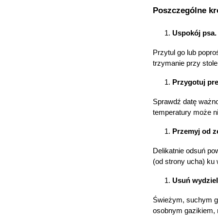
Poszczególne kr
Uspokój psa.
Przytul go lub popr
trzymanie przy stole
Przygotuj pre
Sprawdź datę ważnoś
temperatury może n
Przemyj od z
Delikatnie odsuń po
(od strony ucha) ku
Usuń wydziel
K
s
Świeżym, suchym gaz
n
osobnym gazikiem, n