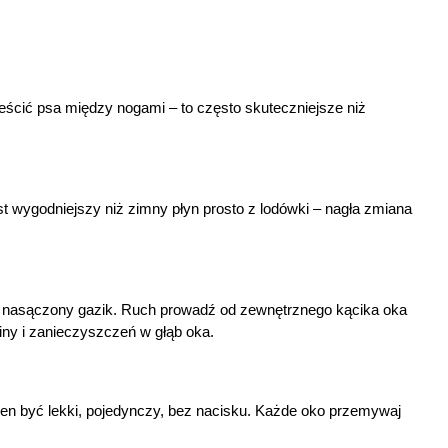
eścić psa między nogami – to często skuteczniejsze niż 
 wygodniejszy niż zimny płyn prosto z lodówki – nagła zmiana 
óż nasączony gazik. Ruch prowadź od zewnętrznego kącika oka 
iny i zanieczyszczeń w głąb oka.
nien być lekki, pojedynczy, bez nacisku. Każde oko przemywaj 