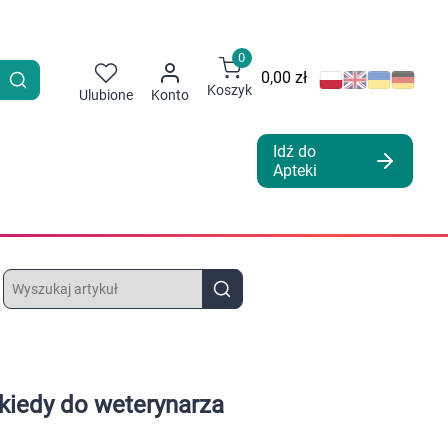
0
0,00 zł
Koszyk
Ulubione
Konto
Idź do
Apteki
 kiedy do weterynarza