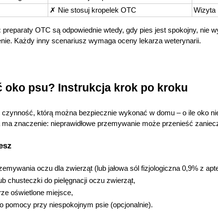
✗ Nie stosuj kropelek OTC
Wizyta
:
 preparaty OTC są odpowiednie wtedy, gdy pies jest spokojny, nie 
ienie. Każdy inny scenariusz wymaga oceny lekarza weterynarii.
 oko psu? Instrukcja krok po kroku
 czynność, którą można bezpiecznie wykonać w domu – o ile oko ni
 ma znaczenie: nieprawidłowe przemywanie może przenieść zanieczys
esz
zemywania oczu dla zwierząt (lub jałowa sól fizjologiczna 0,9% z apte
lub chusteczki do pielęgnacji oczu zwierząt,
rze oświetlone miejsce,
o pomocy przy niespokojnym psie (opcjonalnie).