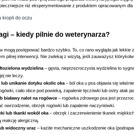
zpieczniejsze niż eksperymentowanie z produktem opracowanym dla 
agi – kiedy pilnie do weterynarza?
 mogą postępować bardzo szybko. To, co rano wygląda jak lekkie 
 pilnej interwencji. Nie zwlekaj z wizytą, jeśli zauważysz którykol
łtozielona wydzielina
 – gęsta, nieprzezroczysta wydzielina to sygna
j nie leczy.
 lub unikanie dotyku okolic oka
 – ból oka u psa objawia się właś
gówki, ciało obce pod powieką, zapalenie tęczówki lub ostry atak ja
ub białawy nalot na rogówce
 – rogówka zdrowego psa jest przezroc
 owrzodzenie, obrzęk rogówki lub zapalenie naczyniówki.
ki lub tkanki wokół oka
 – obrzęk i zaczerwienienie tkanek miękkic
ą reakcję alergiczną.
ub widoczny uraz
 – każde mechaniczne uszkodzenie oka (podrapanie