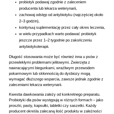
probiotyk podawaj zgodnie z zaleceniem 
dostosowania zawartości serwisu do Twoich
producenta lub lekarza weterynarii,
preferencji. Więcej informacji znajdziesz w
zachowaj odstęp od antybiotyku (najczęściej około 
naszej
polityce prywatności
. Możesz określić
2–3 godzin),
warunki przechowywania lub dostępu do
kontynuuj suplementację przez cały okres leczenia,
cookies poprzez kliknięcie przycisku
"Ustawienia" lub możesz zaakceptować
w wielu przypadkach warto podawać probiotyk 
ustawienia wszystkich cookies klikając
jeszcze przez 1–2 tygodnie po zakończeniu 
AKCEPTUJĘ WSZYSTKIE
antybiotykoterapii.
Długość stosowania może być również inna u psów z 
przewlekłymi problemami jelitowymi. Zwierzęta z 
nawracającymi biegunkami, wrażliwym przewodem 
AKCEPTUJĘ WSZYSTKIE
pokarmowym lub skłonnością do dysbiozy mogą 
wymagać dłuższego wsparcia, zawsze jednak zgodnie z 
Ustawienia
zaleceniami lekarza weterynarii.
Kwestia dawkowania zależy od konkretnego preparatu. 
Probiotyki dla psów występują w różnych formach – jako 
proszki, pasty, kapsułki, tabletki czy saszetki. Każdy 
producent określa zalecaną ilość produktu w zależności 