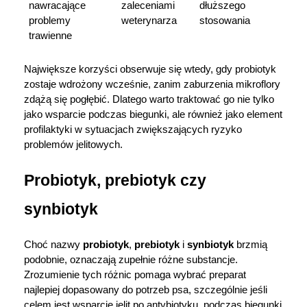
nawracające 
zaleceniami 
dłuższego 
problemy 
weterynarza
stosowania
trawienne
Największe korzyści obserwuje się wtedy, gdy probiotyk 
zostaje wdrożony wcześnie, zanim zaburzenia mikroflory 
zdążą się pogłębić. Dlatego warto traktować go nie tylko 
jako wsparcie podczas biegunki, ale również jako element 
profilaktyki w sytuacjach zwiększających ryzyko 
problemów jelitowych.
Probiotyk, prebiotyk czy 
synbiotyk
Choć nazwy 
probiotyk
, 
prebiotyk
 i 
synbiotyk
 brzmią 
podobnie, oznaczają zupełnie różne substancje. 
Zrozumienie tych różnic pomaga wybrać preparat 
najlepiej dopasowany do potrzeb psa, szczególnie jeśli 
celem jest wsparcie jelit po antybiotyku, podczas biegunki 