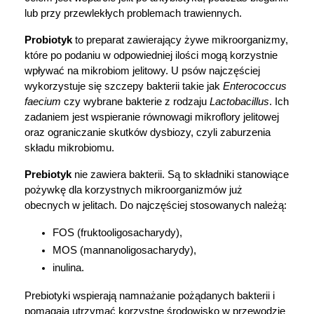
lub przy przewlekłych problemach trawiennych.
Probiotyk
 to preparat zawierający żywe mikroorganizmy, 
które po podaniu w odpowiedniej ilości mogą korzystnie 
wpływać na mikrobiom jelitowy. U psów najczęściej 
wykorzystuje się szczepy bakterii takie jak 
Enterococcus 
faecium
 czy wybrane bakterie z rodzaju 
Lactobacillus
. Ich 
zadaniem jest wspieranie równowagi mikroflory jelitowej 
oraz ograniczanie skutków dysbiozy, czyli zaburzenia 
składu mikrobiomu.
Prebiotyk
 nie zawiera bakterii. Są to składniki stanowiące 
pożywkę dla korzystnych mikroorganizmów już 
obecnych w jelitach. Do najczęściej stosowanych należą:
FOS (fruktooligosacharydy),
MOS (mannanoligosacharydy),
inulina.
Prebiotyki wspierają namnażanie pożądanych bakterii i 
pomagają utrzymać korzystne środowisko w przewodzie 