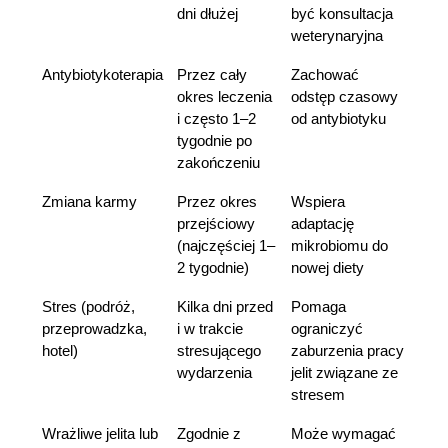
dni dłużej
być konsultacja 
weterynaryjna
Antybiotykoterapia
Przez cały 
Zachować 
okres leczenia 
odstęp czasowy 
i często 1–2 
od antybiotyku
tygodnie po 
zakończeniu
Zmiana karmy
Przez okres 
Wspiera 
przejściowy 
adaptację 
(najczęściej 1–
mikrobiomu do 
2 tygodnie)
nowej diety
Stres (podróż, 
Kilka dni przed 
Pomaga 
przeprowadzka, 
i w trakcie 
ograniczyć 
hotel)
stresującego 
zaburzenia pracy 
wydarzenia
jelit związane ze 
stresem
Wrażliwe jelita lub 
Zgodnie z 
Może wymagać 