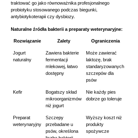
traktować go jako równoważnika profesjonalnego 
probiotyku stosowanego podczas biegunki, 
antybiotykoterapii czy dysbiozy.
Naturalne źródła bakterii a preparaty weterynaryjne:
Rozwiązanie
Zalety
Ograniczenia
Jogurt 
Zawiera bakterie 
Może zawierać 
naturalny
fermentacji 
laktozę, brak 
mlekowej, łatwo 
standaryzowanych 
dostępny
szczepów dla 
psów
Kefir
Bogatszy skład 
Nie każdy pies 
mikroorganizmów 
dobrze go toleruje
niż jogurt
Preparat 
Szczepy 
Wyższy koszt niż 
weterynaryjny
przebadane u 
produkty 
psów, określona 
spożywcze
liczba bakterii