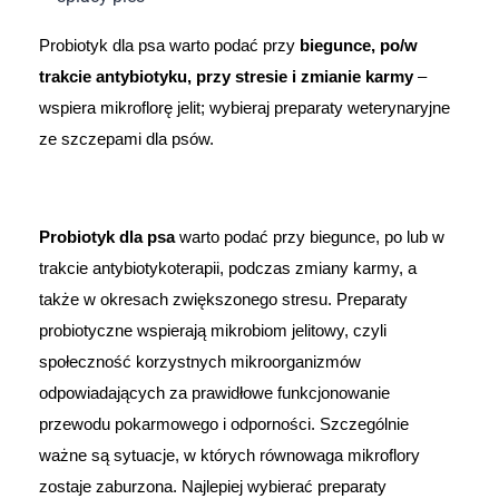
Dziecko
Probiotyk dla psa warto podać przy 
biegunce, po/w 
Higiena
trakcie antybiotyku, przy stresie i zmianie karmy
 – 
wspiera mikroflorę jelit; wybieraj preparaty weterynaryjne 
Kosmetyki
ze szczepami dla psów.
Mężczyzna
Zdrowy styl życia
Probiotyk dla psa
 warto podać przy biegunce, po lub w 
trakcie antybiotykoterapii, podczas zmiany karmy, a 
Zabawki
także w okresach zwiększonego stresu. Preparaty 
probiotyczne wspierają mikrobiom jelitowy, czyli 
Sprzęt medyczny
społeczność korzystnych mikroorganizmów 
odpowiadających za prawidłowe funkcjonowanie 
Motoryzacja
przewodu pokarmowego i odporności. Szczególnie 
ważne są sytuacje, w których równowaga mikroflory 
Grupy produktowe
zostaje zaburzona. Najlepiej wybierać preparaty 