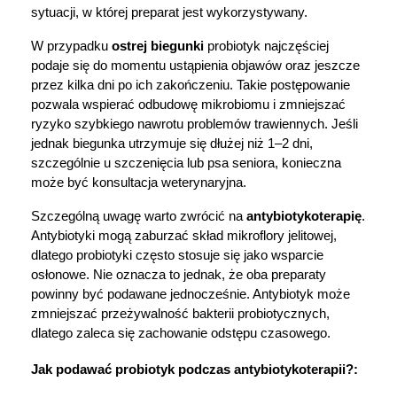
sytuacji, w której preparat jest wykorzystywany.
W przypadku 
ostrej biegunki
 probiotyk najczęściej 
podaje się do momentu ustąpienia objawów oraz jeszcze 
przez kilka dni po ich zakończeniu. Takie postępowanie 
pozwala wspierać odbudowę mikrobiomu i zmniejszać 
ryzyko szybkiego nawrotu problemów trawiennych. Jeśli 
jednak biegunka utrzymuje się dłużej niż 1–2 dni, 
szczególnie u szczenięcia lub psa seniora, konieczna 
może być konsultacja weterynaryjna.
Szczególną uwagę warto zwrócić na 
antybiotykoterapię
. 
Antybiotyki mogą zaburzać skład mikroflory jelitowej, 
dlatego probiotyki często stosuje się jako wsparcie 
osłonowe. Nie oznacza to jednak, że oba preparaty 
powinny być podawane jednocześnie. Antybiotyk może 
zmniejszać przeżywalność bakterii probiotycznych, 
dlatego zaleca się zachowanie odstępu czasowego.
Jak podawać probiotyk podczas antybiotykoterapii?:
Korzystamy z plików cookies w celu