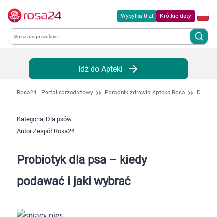
Wysyłka 0 zł
Krótkie daty
Kategorie
Idź do Apteki
Chemia gospodarcza
Rosa24 - Portal sprzedażowy
Poradnik zdrowia Apteka Rosa
Dla ps
Dla zwierząt
Kategoria, Dla psów
Autor:
Zespół Rosa24
Dom i ogród
Probiotyk dla psa – kiedy
Zdrowie
podawać i jaki wybrać
Kobieta w ciąży i mama