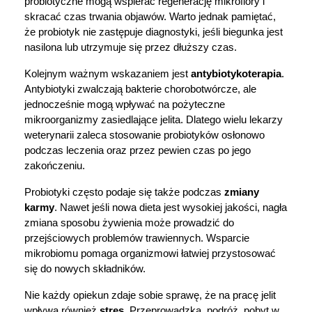
probiotyczne mogą wspierać regenerację mikroflory i 
skracać czas trwania objawów. Warto jednak pamiętać, 
że probiotyk nie zastępuje diagnostyki, jeśli biegunka jest 
nasilona lub utrzymuje się przez dłuższy czas.
Kolejnym ważnym wskazaniem jest 
antybiotykoterapia
. 
Antybiotyki zwalczają bakterie chorobotwórcze, ale 
jednocześnie mogą wpływać na pożyteczne 
mikroorganizmy zasiedlające jelita. Dlatego wielu lekarzy 
weterynarii zaleca stosowanie probiotyków osłonowo 
podczas leczenia oraz przez pewien czas po jego 
zakończeniu.
Probiotyki często podaje się także podczas 
zmiany 
karmy
. Nawet jeśli nowa dieta jest wysokiej jakości, nagła 
zmiana sposobu żywienia może prowadzić do 
przejściowych problemów trawiennych. Wsparcie 
mikrobiomu pomaga organizmowi łatwiej przystosować 
się do nowych składników.
Nie każdy opiekun zdaje sobie sprawę, że na pracę jelit 
wpływa również 
stres
. Przeprowadzka, podróż, pobyt w 