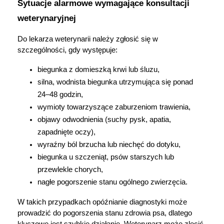
Sytuacje alarmowe wymagające konsultacji 
weterynaryjnej
Do lekarza weterynarii należy zgłosić się w 
szczególności, gdy występuje:
biegunka z domieszką krwi lub śluzu,
silna, wodnista biegunka utrzymująca się ponad 
24–48 godzin,
wymioty towarzyszące zaburzeniom trawienia,
objawy odwodnienia (suchy pysk, apatia, 
zapadnięte oczy),
wyraźny ból brzucha lub niechęć do dotyku,
biegunka u szczeniąt, psów starszych lub 
przewlekle chorych,
nagłe pogorszenie stanu ogólnego zwierzęcia.
W takich przypadkach opóźnianie diagnostyki może 
prowadzić do pogorszenia stanu zdrowia psa, dlatego 
kluczowe jest szybkie działanie. Weterynarz może zlecić 