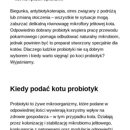
Dziecko
Biegunka, antybiotykoterapia, stres związany z podróżą 
Higiena
lub zmianą otoczenia – wszystkie te sytuacje mogą 
zaburzać delikatną równowagę mikroflory jelitowej kota. 
Odpowiednio dobrany probiotyk wspiera pracę przewodu 
Kosmetyki
pokarmowego i pomaga odbudować naturalny mikrobiom, 
jednak powinien być to preparat stworzony specjalnie dla 
Mężczyzna
kotów. Dlaczego ludzkie probiotyki nie są dobrym 
wyborem i kiedy warto sięgnąć po koci probiotyk? 
Zdrowy styl życia
Wyjaśniamy. 
Zabawki
Kiedy podać kotu probiotyk
Sprzęt medyczny
Probiotyki to żywe mikroorganizmy, które podane w 
Motoryzacja
odpowiedniej ilości wywierają korzystny wpływ na 
zdrowie gospodarza – w tym przypadku kota. Działają 
Grupy produktowe
przez kolonizację i stabilizację mikrobiomu jelitowego, 
konkurencję z patogenami oraz modulację odpowiedzi 