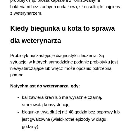
probiotyk (np. prosta kapsułka z liofilizowanymi 
bakteriami bez żadnych dodatków), skonsultuj to najpierw 
z weterynarzem.
Kiedy biegunka u kota to sprawa 
dla weterynarza
Probiotyk nie zastępuje diagnostyki i leczenia. Są 
sytuacje, w których samodzielne podanie probiotyku jest 
niewystarczające lub wręcz może opóźnić potrzebną 
pomoc.
Natychmiast do weterynarza, gdy:
kał zawiera krew lub ma wyraźnie czarną, 
smołowatą konsystencję,
biegunka trwa dłużej niż 48 godzin bez poprawy lub 
jest gwałtowna (wielokrotne epizody w ciągu 
godziny),