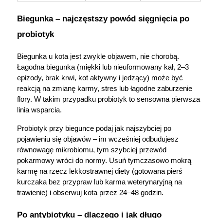
Biegunka – najczęstszy powód sięgnięcia po 
probiotyk
Biegunka u kota jest zwykle objawem, nie chorobą. 
Łagodna biegunka (miękki lub nieuformowany kał, 2–3 
epizody, brak krwi, kot aktywny i jedzący) może być 
reakcją na zmianę karmy, stres lub łagodne zaburzenie 
flory. W takim przypadku probiotyk to sensowna pierwsza 
linia wsparcia.
Probiotyk przy biegunce podaj jak najszybciej po 
pojawieniu się objawów – im wcześniej odbudujesz 
równowagę mikrobiomu, tym szybciej przewód 
pokarmowy wróci do normy. Usuń tymczasowo mokrą 
karmę na rzecz lekkostrawnej diety (gotowana pierś 
kurczaka bez przypraw lub karma weterynaryjną na 
trawienie) i obserwuj kota przez 24–48 godzin.
Po antybiotyku – dlaczego i jak długo