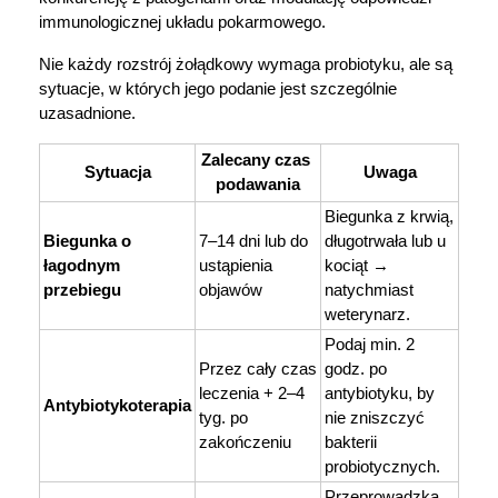
immunologicznej układu pokarmowego.
Marki
Nie każdy rozstrój żołądkowy wymaga probiotyku, ale są 
sytuacje, w których jego podanie jest szczególnie 
uzasadnione.
Zalecany czas 
Sytuacja
Uwaga
podawania
Biegunka z krwią, 
Biegunka o 
7–14 dni lub do 
długotrwała lub u 
łagodnym 
ustąpienia 
kociąt → 
przebiegu
objawów
natychmiast 
weterynarz.
Podaj min. 2 
Przez cały czas 
godz. po 
leczenia + 2–4 
antybiotyku, by 
Antybiotykoterapia
tyg. po 
nie zniszczyć 
zakończeniu
bakterii 
probiotycznych.
Przeprowadzka, 