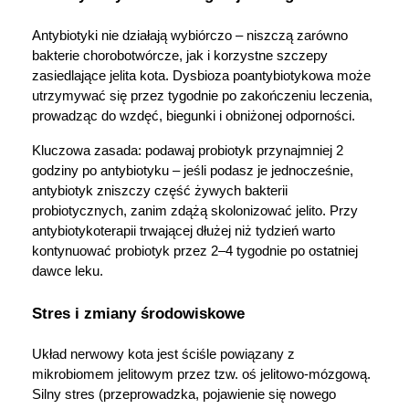
Antybiotyki nie działają wybiórczo – niszczą zarówno 
bakterie chorobotwórcze, jak i korzystne szczepy 
zasiedlające jelita kota. Dysbioza poantybiotykowa może 
utrzymywać się przez tygodnie po zakończeniu leczenia, 
prowadząc do wzdęć, biegunki i obniżonej odporności.
Kluczowa zasada: podawaj probiotyk przynajmniej 2 
godziny po antybiotyku – jeśli podasz je jednocześnie, 
antybiotyk zniszczy część żywych bakterii 
probiotycznych, zanim zdążą skolonizować jelito. Przy 
antybiotykoterapii trwającej dłużej niż tydzień warto 
kontynuować probiotyk przez 2–4 tygodnie po ostatniej 
dawce leku.
Stres i zmiany środowiskowe
Układ nerwowy kota jest ściśle powiązany z 
mikrobiomem jelitowym przez tzw. oś jelitowo-mózgową. 
Silny stres (przeprowadzka, pojawienie się nowego 