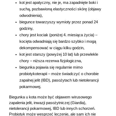
kot jest apatyczny, nie je, ma zapadnięte boki i 
suchą, pozbawioną elastyczności skórę (objawy 
odwodnienia),
biegunce towarzyszy wymioty przez ponad 24 
godziny,
chory jest kociak (poniżej 4. miesiąca życia) – 
kocięta odwadniają się bardzo szybko i mogą 
dekompensować w ciągu kilku godzin,
kot jest starszy (powyżej 10 lat) lub przewlekle 
chory – niższa rezerwa fizjologiczna,
biegunka pojawia się regularnie mimo 
probiotykoterapii – może świadczyć o chorobie 
zapalnej jelit (IBD), pasożytach lub nietolerancji 
pokarmowej.
Biegunka u kota może być objawem wirusowego 
zapalenia jelit, inwazji pasożytniczej (Giardia), 
nietolerancji pokarmowej, IBD lub innych schorzeń. 
Probiotyk może wesprzeć leczenie, ale sam ich nie 