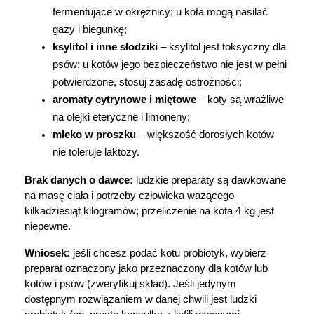
fermentujące w okrężnicy; u kota mogą nasilać 
gazy i biegunkę;
ksylitol i inne słodziki
 – ksylitol jest toksyczny dla 
psów; u kotów jego bezpieczeństwo nie jest w pełni 
potwierdzone, stosuj zasadę ostrożności;
aromaty cytrynowe i miętowe
 – koty są wrażliwe 
na olejki eteryczne i limoneny;
mleko w proszku
 – większość dorosłych kotów 
nie toleruje laktozy.
Brak danych o dawce:
 ludzkie preparaty są dawkowane 
na masę ciała i potrzeby człowieka ważącego 
kilkadziesiąt kilogramów; przeliczenie na kota 4 kg jest 
niepewne.
Wniosek: 
jeśli chcesz podać kotu probiotyk, wybierz 
preparat oznaczony jako przeznaczony dla kotów lub 
kotów i psów (zweryfikuj skład). Jeśli jedynym 
dostępnym rozwiązaniem w danej chwili jest ludzki 