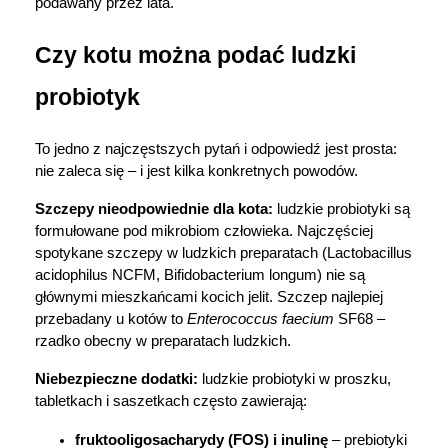
podawany przez lata.
Czy kotu można podać ludzki 
probiotyk
To jedno z najczęstszych pytań i odpowiedź jest prosta: 
nie zaleca się – i jest kilka konkretnych powodów.
Szczepy nieodpowiednie dla kota: 
ludzkie probiotyki są 
formułowane pod mikrobiom człowieka. Najczęściej 
spotykane szczepy w ludzkich preparatach (Lactobacillus 
acidophilus NCFM, Bifidobacterium longum) nie są 
głównymi mieszkańcami kocich jelit. Szczep najlepiej 
przebadany u kotów to 
Enterococcus faecium
 SF68 – 
rzadko obecny w preparatach ludzkich.
Niebezpieczne dodatki:
 ludzkie probiotyki w proszku, 
tabletkach i saszetkach często zawierają:
fruktooligosacharydy (FOS) i inulinę
 – prebiotyki 