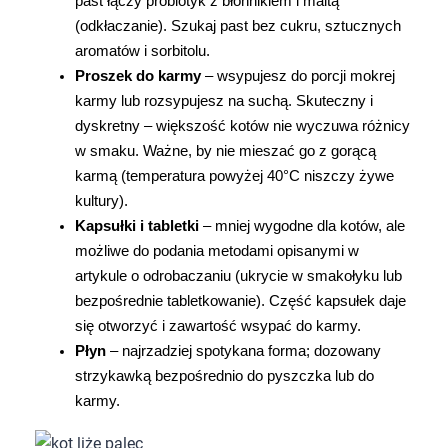
past łączy probiotyk z błonnikiem i maltą 
(odkłaczanie). Szukaj past bez cukru, sztucznych 
aromatów i sorbitolu.
Proszek do karmy
 – wsypujesz do porcji mokrej 
karmy lub rozsypujesz na suchą. Skuteczny i 
dyskretny – większość kotów nie wyczuwa różnicy 
w smaku. Ważne, by nie mieszać go z gorącą 
karmą (temperatura powyżej 40°C niszczy żywe 
kultury).
Kapsułki i tabletki
 – mniej wygodne dla kotów, ale 
możliwe do podania metodami opisanymi w 
artykule o odrobaczaniu (ukrycie w smakołyku lub 
bezpośrednie tabletkowanie). Część kapsułek daje 
się otworzyć i zawartość wsypać do karmy.
Płyn
 – najrzadziej spotykana forma; dozowany 
strzykawką bezpośrednio do pyszczka lub do 
karmy.