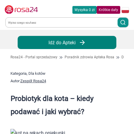
Wysyłka 0 zł
Krótkie daty
Kategorie
Idź do Apteki
Chemia gospodarcza
Rosa24 - Portal sprzedażowy
Poradnik zdrowia Apteka Rosa
Dla kot
Dla zwierząt
Kategoria, Dla kotów
Autor:
Zespół Rosa24
Dom i ogród
Probiotyk dla kota – kiedy
Zdrowie
podawać i jaki wybrać?
Kobieta w ciąży i mama