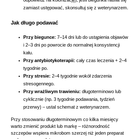
odpowiedź na kolonizację); jeśli biegunka nasila się 
zamiast ustępować, skonsultuj się z weterynarzem.
Korzystamy z plików cookies w celu
Jak długo podawać
dostosowania zawartości serwisu do Twoich
preferencji. Więcej informacji znajdziesz w
Przy biegunce:
 7–14 dni lub do ustąpienia objawów 
naszej
polityce prywatności
. Możesz określić
i 2–3 dni po powrocie do normalnej konsystencji 
warunki przechowywania lub dostępu do
kału.
cookies poprzez kliknięcie przycisku
Przy antybiotykoterapii:
 cały czas leczenia + 2–4 
"Ustawienia" lub możesz zaakceptować
tygodnie po.
ustawienia wszystkich cookies klikając
Przy stresie:
 2–4 tygodnie wokół zdarzenia 
AKCEPTUJĘ WSZYSTKIE
stresogennego.
Przy wrażliwym trawieniu:
 długoterminowo lub 
cyklicznie (np. 3 tygodnie podawania, tydzień 
AKCEPTUJĘ WSZYSTKIE
przerwy) – ustal schemat z weterynarzem.
Przy stosowaniu długoterminowym co kilka miesięcy 
Ustawienia
warto zmienić produkt lub markę – różnorodność 
szczepów wspiera mikrobom szerzej niż jeden preparat 