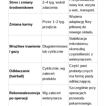
Stres i zmiany 
2–4 tyg. wokół 
nowy kot, wizyta 
środowiskowe
zdarzenia
u wet., transport.
Wspiera 
Przez 1–2 tyg. 
adaptację flory 
Zmiana karmy
przejścia
jelitowej do 
nowego składu.
Stabilizacja 
mikrobiomu; 
Wrażliwe trawienie 
Długoterminowo 
skonsultuj 
/ gazy
lub cyklicznie
częstotliwość z 
weterynarzem.
Część past 
Cyklicznie, wg 
Odkłaczanie 
probiotycznych 
zaleceń 
(hairball)
ma formę pasty 
produktu
odkłaczającej.
Szczególnie przy 
Rekonwalescencja 
Wg zaleceń 
operacjach 
po operacji
weterynarza
przewodu 
pokarmowego.