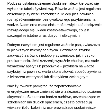
Podczas ustalania dziennej dawki nie należy kierować się 
wyłącznie tabelą żywieniową. Równie ważna jest regularna 
obserwacja sylwetki szczenięcia. Młody pies powinien 
rosnąć równomiernie, bez gwałtownego przybierania na 
wadze. Nadmierna masa ciała może zwiększać obciążenie 
rozwijającego się układu kostno-stawowego, co jest 
szczególnie istotne u ras dużych i olbrzymich.
Dobrym nawykiem jest regularne ważenie psa, zwłaszcza 
w pierwszych miesiącach życia. Pozwala to szybko 
zauważyć zarówno niedobory żywieniowe, jak i ryzyko 
przekarmienia. Jeśli szczenię wyraźnie chudnie, ma stale 
wzmożony apetyt lub przeciwnie – przybiera na wadze 
szybciej niż powinno, warto skonsultować sposób żywienia 
z lekarzem weterynarii lub dietetykiem zwierzęcym.
Należy również pamiętać, że zapotrzebowanie 
energetyczne może zmieniać się w zależności od poziomu 
aktywności. Szczenięta bardzo ruchliwe, uczestniczące w 
szkoleniach lub długich spacerach, często potrzebują 
większej ilości kalorii niż psy prowadzące spokojniejszy 