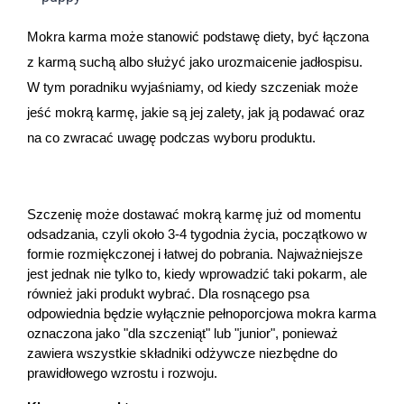
Dziecko
Mokra karma może stanowić podstawę diety, być łączona 
Higiena
z karmą suchą albo służyć jako urozmaicenie jadłospisu. 
W tym poradniku wyjaśniamy, od kiedy szczeniak może 
Kosmetyki
jeść mokrą karmę, jakie są jej zalety, jak ją podawać oraz 
na co zwracać uwagę podczas wyboru produktu.
Mężczyzna
Zdrowy styl życia
Szczenię może dostawać mokrą karmę już od momentu 
odsadzania, czyli około 3-4 tygodnia życia, początkowo w 
Zabawki
formie rozmiękczonej i łatwej do pobrania. Najważniejsze 
jest jednak nie tylko to, kiedy wprowadzić taki pokarm, ale 
Sprzęt medyczny
również jaki produkt wybrać. Dla rosnącego psa 
odpowiednia będzie wyłącznie pełnoporcjowa mokra karma 
Motoryzacja
oznaczona jako "dla szczeniąt" lub "junior", ponieważ 
zawiera wszystkie składniki odżywcze niezbędne do 
prawidłowego wzrostu i rozwoju. 
Grupy produktowe