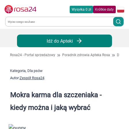
Wysyłka 0 zł
Krótkie daty
Kategorie
Idź do Apteki
Chemia gospodarcza
Rosa24 - Portal sprzedażowy
Poradnik zdrowia Apteka Rosa
Dla ps
Dla zwierząt
Kategoria, Dla psów
Autor:
Zespół Rosa24
Dom i ogród
Mokra karma dla szczeniaka -
Zdrowie
kiedy można i jaką wybrać
Kobieta w ciąży i mama