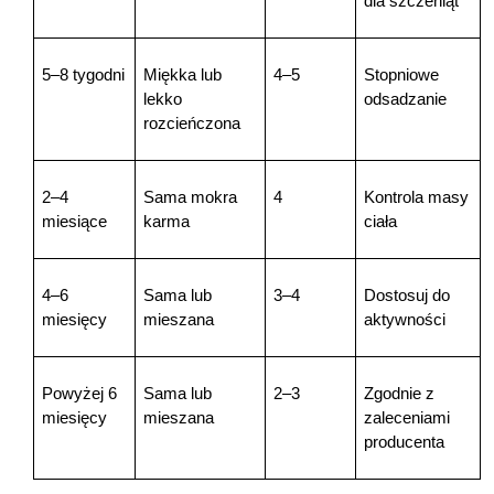
dla szczeniąt
5–8 tygodni
Miękka lub 
4–5
Stopniowe 
lekko 
odsadzanie
rozcieńczona
2–4 
Sama mokra 
4
Kontrola masy 
miesiące
karma
ciała
4–6 
Sama lub 
3–4
Dostosuj do 
miesięcy
mieszana
aktywności
Powyżej 6 
Sama lub 
2–3
Zgodnie z 
miesięcy
mieszana
zaleceniami 
producenta