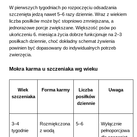
W pierwszych tygodniach po rozpoczęciu odsadzania 
AKCEPTUJĘ WSZYSTKIE
szczenięta jedzą nawet 5–6 razy dziennie. Wraz z wiekiem 
liczba posiłków może być stopniowo zmniejszana, a 
Ustawienia
jednorazowe porcje zwiększane. Większość psów po 
ukończeniu 6. miesiąca życia dobrze funkcjonuje na 2–3 
posiłkach dziennie, choć dokładny schemat żywienia 
powinien być dopasowany do indywidualnych potrzeb 
zwierzęcia.
Mokra karma u szczeniaka wg wieku
Wiek 
Forma karmy
Liczba 
Uwaga
szczeniaka
posiłków 
dziennie
3–4 
Rozmiękczona 
5–6
Wyłącznie 
tygodnie
z wodą
pełnoporcjowa 