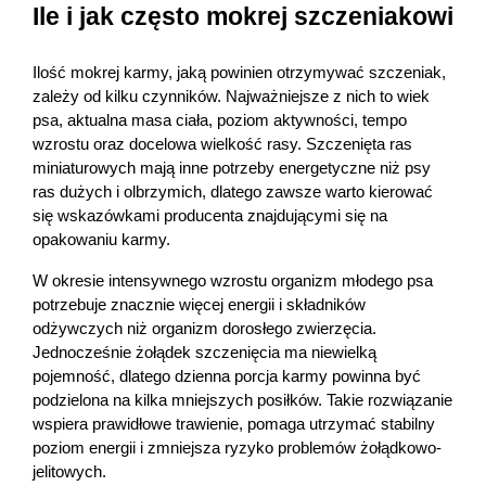
Ile i jak często mokrej szczeniakowi
Ilość mokrej karmy, jaką powinien otrzymywać szczeniak, 
zależy od kilku czynników. Najważniejsze z nich to wiek 
psa, aktualna masa ciała, poziom aktywności, tempo 
wzrostu oraz docelowa wielkość rasy. Szczenięta ras 
miniaturowych mają inne potrzeby energetyczne niż psy 
ras dużych i olbrzymich, dlatego zawsze warto kierować 
się wskazówkami producenta znajdującymi się na 
Korzystamy z plików cookies w celu
opakowaniu karmy.
dostosowania zawartości serwisu do Twoich
preferencji. Więcej informacji znajdziesz w
W okresie intensywnego wzrostu organizm młodego psa 
naszej
polityce prywatności
. Możesz określić
potrzebuje znacznie więcej energii i składników 
warunki przechowywania lub dostępu do
odżywczych niż organizm dorosłego zwierzęcia. 
cookies poprzez kliknięcie przycisku
Jednocześnie żołądek szczenięcia ma niewielką 
"Ustawienia" lub możesz zaakceptować
pojemność, dlatego dzienna porcja karmy powinna być 
podzielona na kilka mniejszych posiłków. Takie rozwiązanie 
ustawienia wszystkich cookies klikając
wspiera prawidłowe trawienie, pomaga utrzymać stabilny 
AKCEPTUJĘ WSZYSTKIE
poziom energii i zmniejsza ryzyko problemów żołądkowo-
jelitowych.