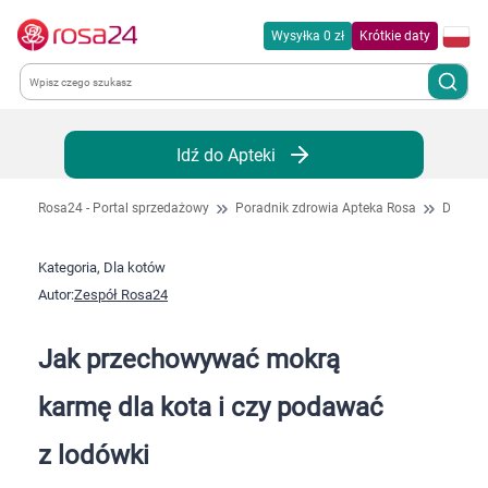
Wysyłka 0 zł
Krótkie daty
Kategorie
Idź do Apteki
Chemia gospodarcza
Rosa24 - Portal sprzedażowy
Poradnik zdrowia Apteka Rosa
Dla kot
Dla zwierząt
Kategoria, Dla kotów
Autor:
Zespół Rosa24
Dom i ogród
Jak przechowywać mokrą
Zdrowie
karmę dla kota i czy podawać
Kobieta w ciąży i mama
z lodówki