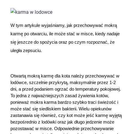
Dziecko
Higiena
W tym artykule wyjaśniamy, jak przechowywać mokrą 
Kosmetyki
karmę po otwarciu, ile może stać w misce, kiedy nadaje 
się jeszcze do spożycia oraz po czym rozpoznać, że 
Mężczyzna
uległa zepsuciu.
Zdrowy styl życia
Otwartą mokrą karmę dla kota należy przechowywać w 
Zabawki
lodówce, szczelnie przykrytą, maksymalnie przez 1-2 
dni, a przed podaniem ogrzać do temperatury pokojowej. 
Sprzęt medyczny
To jedna z najważniejszych zasad żywienia kotów, 
ponieważ mokra karma bardzo szybko traci świeżość i 
może stać się siedliskiem bakterii. Wielu opiekunów 
Motoryzacja
zastanawia się również, czy kot może jeść karmę wyjętą 
bezpośrednio z lodówki oraz jak długo jedzenie może 
Grupy produktowe
pozostawać w misce. Odpowiednie przechowywanie 