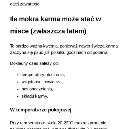
całej zawartości.
Korzystamy z plików cookies w celu
dostosowania zawartości serwisu do Twoich
Ile mokra karma może stać w 
preferencji. Więcej informacji znajdziesz w
naszej
polityce prywatności
. Możesz określić
misce (zwłaszcza latem)
warunki przechowywania lub dostępu do
cookies poprzez kliknięcie przycisku
"Ustawienia" lub możesz zaakceptować
To bardzo ważna kwestia, ponieważ nawet świeża karma 
zaczyna się psuć już po kilku godzinach od podania.
ustawienia wszystkich cookies klikając
AKCEPTUJĘ WSZYSTKIE
Dokładny czas zależy od:
temperatury otoczenia,
wilgotności powietrza,
AKCEPTUJĘ WSZYSTKIE
nasłonecznienia,
składu karmy.
Ustawienia
W temperaturze pokojowej
Przy temperaturze około 20-22°C mokra karma nie 