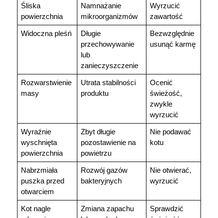
Śliska 
Namnażanie 
Wyrzucić 
powierzchnia
mikroorganizmów
zawartość
Widoczna pleśń
Długie 
Bezwzględnie 
przechowywanie 
usunąć karmę
lub 
zanieczyszczenie
Rozwarstwienie 
Utrata stabilności 
Ocenić 
masy
produktu
świeżość, 
zwykle 
wyrzucić
Wyraźnie 
Zbyt długie 
Nie podawać 
wyschnięta 
pozostawienie na 
kotu
powierzchnia
powietrzu
Nabrzmiała 
Rozwój gazów 
Nie otwierać, 
puszka przed 
bakteryjnych
wyrzucić
otwarciem
Kot nagle 
Zmiana zapachu 
Sprawdzić 