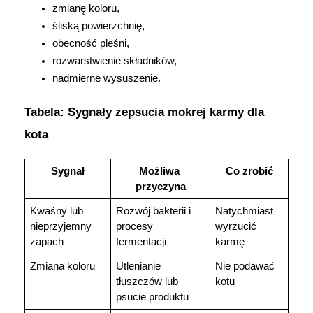
zmianę koloru,
śliską powierzchnię,
obecność pleśni,
rozwarstwienie składników,
nadmierne wysuszenie.
Tabela: Sygnały zepsucia mokrej karmy dla 
kota
Sygnał
Możliwa 
Co zrobić
przyczyna
Kwaśny lub 
Rozwój bakterii i 
Natychmiast 
nieprzyjemny 
procesy 
wyrzucić 
zapach
fermentacji
karmę
Zmiana koloru
Utlenianie 
Nie podawać 
tłuszczów lub 
kotu
psucie produktu