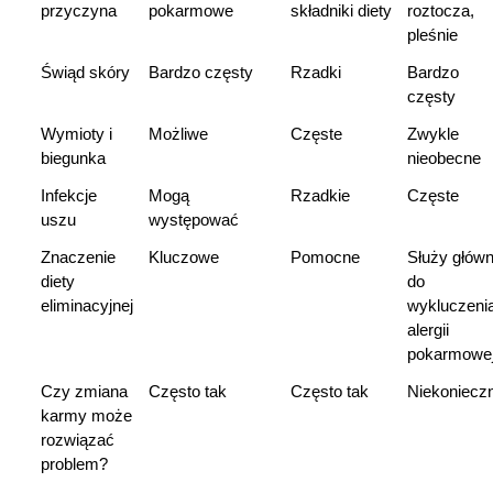
przyczyna
pokarmowe
składniki diety
roztocza, 
pleśnie
Świąd skóry
Bardzo częsty
Rzadki
Bardzo 
częsty
Wymioty i 
Możliwe
Częste
Zwykle 
biegunka
nieobecne
Infekcje 
Mogą 
Rzadkie
Częste
uszu
występować
Znaczenie 
Kluczowe
Pomocne
Służy główni
diety 
do 
eliminacyjnej
wykluczenia
alergii 
pokarmowe
Czy zmiana 
Często tak
Często tak
Niekonieczn
karmy może 
rozwiązać 
problem?