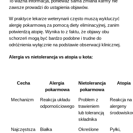
To ważna informacja, ponieważ sama zmiana karmy nie 
zawsze prowadzi do ustąpienia objawów.
W praktyce lekarze weterynarii często muszą wykluczyć 
alergię pokarmową za pomocą diety eliminacyjnej, zanim 
potwierdzą atopię. Wynika to z faktu, że objawy obu 
schorzeń mogą być bardzo podobne i trudne do 
odróżnienia wyłącznie na podstawie obserwacji klinicznej.
Alergia vs nietolerancja vs atopia u kota:
Cecha
Alergia 
Nietolerancja 
Atopia
pokarmowa
pokarmowa
Mechanizm
Reakcja układu 
Problem z 
Reakcja na 
odpornościowego
trawieniem 
alergeny 
lub tolerancją 
środowisko
składnika
Najczęstsza 
Białka 
Określone 
Pyłki, 