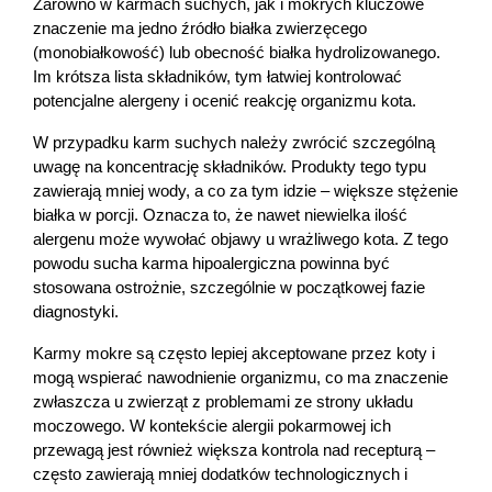
Zarówno w karmach suchych, jak i mokrych kluczowe 
znaczenie ma jedno źródło białka zwierzęcego 
(monobiałkowość) lub obecność białka hydrolizowanego. 
Im krótsza lista składników, tym łatwiej kontrolować 
potencjalne alergeny i ocenić reakcję organizmu kota.
W przypadku karm suchych należy zwrócić szczególną 
uwagę na koncentrację składników. Produkty tego typu 
zawierają mniej wody, a co za tym idzie – większe stężenie 
białka w porcji. Oznacza to, że nawet niewielka ilość 
alergenu może wywołać objawy u wrażliwego kota. Z tego 
powodu sucha karma hipoalergiczna powinna być 
stosowana ostrożnie, szczególnie w początkowej fazie 
diagnostyki.
Karmy mokre są często lepiej akceptowane przez koty i 
mogą wspierać nawodnienie organizmu, co ma znaczenie 
zwłaszcza u zwierząt z problemami ze strony układu 
moczowego. W kontekście alergii pokarmowej ich 
przewagą jest również większa kontrola nad recepturą – 
często zawierają mniej dodatków technologicznych i 