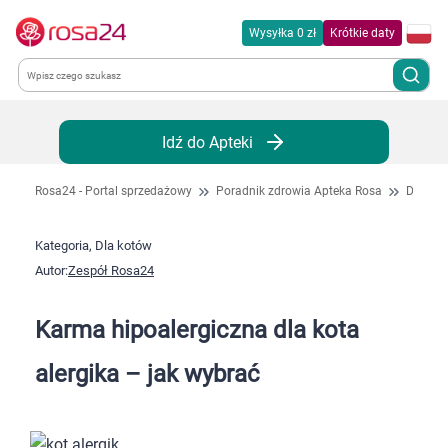
Wysyłka 0 zł
Krótkie daty
Kategorie
Idź do Apteki
Chemia gospodarcza
Rosa24 - Portal sprzedażowy
Poradnik zdrowia Apteka Rosa
Dla kot
Dla zwierząt
Kategoria, Dla kotów
Autor:
Zespół Rosa24
Dom i ogród
Karma hipoalergiczna dla kota
Zdrowie
alergika – jak wybrać
Kobieta w ciąży i mama