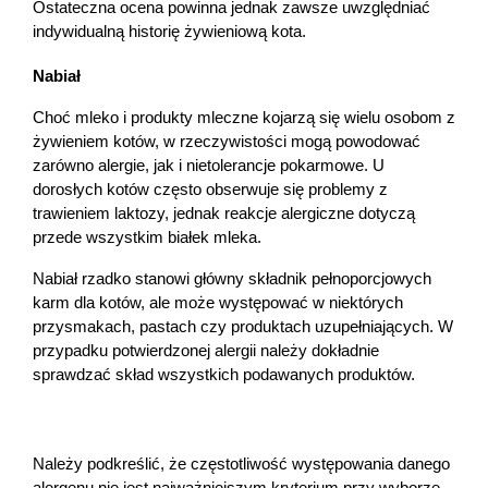
Ostateczna ocena powinna jednak zawsze uwzględniać 
preferencji. Więcej informacji znajdziesz w
indywidualną historię żywieniową kota.
naszej
polityce prywatności
. Możesz określić
warunki przechowywania lub dostępu do
Nabiał
cookies poprzez kliknięcie przycisku
Choć mleko i produkty mleczne kojarzą się wielu osobom z 
"Ustawienia" lub możesz zaakceptować
żywieniem kotów, w rzeczywistości mogą powodować 
ustawienia wszystkich cookies klikając
zarówno alergie, jak i nietolerancje pokarmowe. U 
AKCEPTUJĘ WSZYSTKIE
dorosłych kotów często obserwuje się problemy z 
trawieniem laktozy, jednak reakcje alergiczne dotyczą 
przede wszystkim białek mleka.
AKCEPTUJĘ WSZYSTKIE
Nabiał rzadko stanowi główny składnik pełnoporcjowych 
karm dla kotów, ale może występować w niektórych 
Ustawienia
przysmakach, pastach czy produktach uzupełniających. W 
przypadku potwierdzonej alergii należy dokładnie 
sprawdzać skład wszystkich podawanych produktów.
Należy podkreślić, że częstotliwość występowania danego 
alergenu nie jest najważniejszym kryterium przy wyborze 