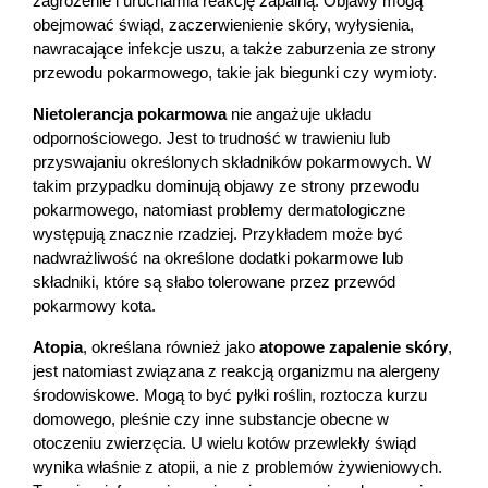
zagrożenie i uruchamia reakcję zapalną. Objawy mogą 
obejmować świąd, zaczerwienienie skóry, wyłysienia, 
nawracające infekcje uszu, a także zaburzenia ze strony 
przewodu pokarmowego, takie jak biegunki czy wymioty.
Nietolerancja pokarmowa
 nie angażuje układu 
odpornościowego. Jest to trudność w trawieniu lub 
przyswajaniu określonych składników pokarmowych. W 
takim przypadku dominują objawy ze strony przewodu 
pokarmowego, natomiast problemy dermatologiczne 
występują znacznie rzadziej. Przykładem może być 
nadwrażliwość na określone dodatki pokarmowe lub 
składniki, które są słabo tolerowane przez przewód 
pokarmowy kota.
Atopia
, określana również jako 
atopowe zapalenie skóry
, 
jest natomiast związana z reakcją organizmu na alergeny 
środowiskowe. Mogą to być pyłki roślin, roztocza kurzu 
domowego, pleśnie czy inne substancje obecne w 
otoczeniu zwierzęcia. U wielu kotów przewlekły świąd 
wynika właśnie z atopii, a nie z problemów żywieniowych. 