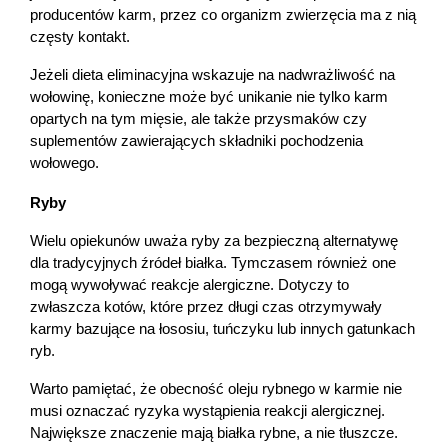
producentów karm, przez co organizm zwierzęcia ma z nią 
częsty kontakt.
Jeżeli dieta eliminacyjna wskazuje na nadwrażliwość na 
wołowinę, konieczne może być unikanie nie tylko karm 
opartych na tym mięsie, ale także przysmaków czy 
suplementów zawierających składniki pochodzenia 
wołowego.
Ryby
Wielu opiekunów uważa ryby za bezpieczną alternatywę 
dla tradycyjnych źródeł białka. Tymczasem również one 
mogą wywoływać reakcje alergiczne. Dotyczy to 
zwłaszcza kotów, które przez długi czas otrzymywały 
karmy bazujące na łososiu, tuńczyku lub innych gatunkach 
ryb.
Warto pamiętać, że obecność oleju rybnego w karmie nie 
musi oznaczać ryzyka wystąpienia reakcji alergicznej. 
Korzystamy z plików cookies w celu
Największe znaczenie mają białka rybne, a nie tłuszcze. 
dostosowania zawartości serwisu do Twoich