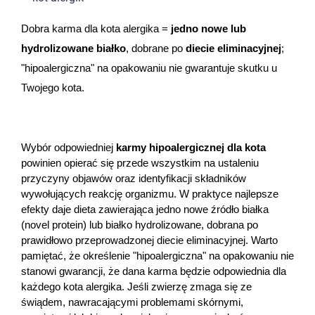
Dziecko
Dobra karma dla kota alergika = 
jedno nowe lub 
Higiena
hydrolizowane białko
, dobrane po 
diecie eliminacyjnej
; 
"hipoalergiczna" na opakowaniu nie gwarantuje skutku u 
Kosmetyki
Twojego kota.
Mężczyzna
Zdrowy styl życia
Wybór odpowiedniej 
karmy hipoalergicznej dla kota
powinien opierać się przede wszystkim na ustaleniu 
przyczyny objawów oraz identyfikacji składników 
Zabawki
wywołujących reakcję organizmu. W praktyce najlepsze 
efekty daje dieta zawierająca jedno nowe źródło białka 
Sprzęt medyczny
(novel protein) lub białko hydrolizowane, dobrana po 
prawidłowo przeprowadzonej diecie eliminacyjnej. Warto 
pamiętać, że określenie "hipoalergiczna" na opakowaniu nie 
Motoryzacja
stanowi gwarancji, że dana karma będzie odpowiednia dla 
każdego kota alergika. Jeśli zwierzę zmaga się ze 
Grupy produktowe
świądem, nawracającymi problemami skórnymi, 