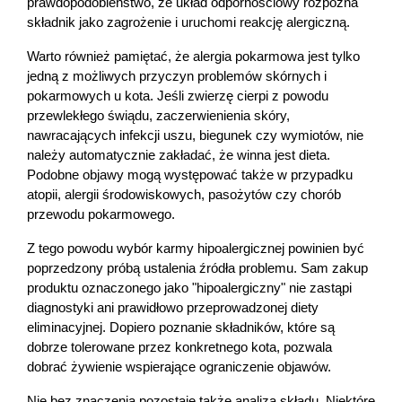
prawdopodobieństwo, że układ odpornościowy rozpozna 
składnik jako zagrożenie i uruchomi reakcję alergiczną.
Warto również pamiętać, że alergia pokarmowa jest tylko 
jedną z możliwych przyczyn problemów skórnych i 
pokarmowych u kota. Jeśli zwierzę cierpi z powodu 
przewlekłego świądu, zaczerwienienia skóry, 
nawracających infekcji uszu, biegunek czy wymiotów, nie 
należy automatycznie zakładać, że winna jest dieta. 
Podobne objawy mogą występować także w przypadku 
atopii, alergii środowiskowych, pasożytów czy chorób 
przewodu pokarmowego.
Z tego powodu wybór karmy hipoalergicznej powinien być 
poprzedzony próbą ustalenia źródła problemu. Sam zakup 
produktu oznaczonego jako "hipoalergiczny" nie zastąpi 
diagnostyki ani prawidłowo przeprowadzonej diety 
eliminacyjnej. Dopiero poznanie składników, które są 
dobrze tolerowane przez konkretnego kota, pozwala 
dobrać żywienie wspierające ograniczenie objawów.
Nie bez znaczenia pozostaje także analiza składu. Niektóre 