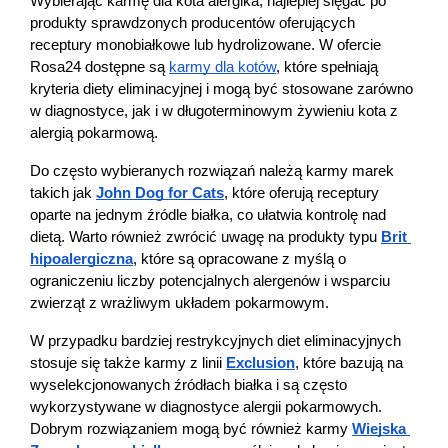
Wybierając karmę dla kota alergika, najlepiej sięgać po 
produkty sprawdzonych producentów oferujących 
receptury monobiałkowe lub hydrolizowane. W ofercie 
Rosa24 dostępne są 
karmy dla kotów
, które spełniają 
kryteria diety eliminacyjnej i mogą być stosowane zarówno 
w diagnostyce, jak i w długoterminowym żywieniu kota z 
alergią pokarmową.
Do często wybieranych rozwiązań należą karmy marek 
takich jak 
John Dog for Cats
, które oferują receptury 
oparte na jednym źródle białka, co ułatwia kontrolę nad 
dietą. Warto również zwrócić uwagę na produkty typu 
Brit 
hipoalergiczna
, które są opracowane z myślą o 
ograniczeniu liczby potencjalnych alergenów i wsparciu 
zwierząt z wrażliwym układem pokarmowym.
W przypadku bardziej restrykcyjnych diet eliminacyjnych 
stosuje się także karmy z linii 
Exclusion
, które bazują na 
wyselekcjonowanych źródłach białka i są często 
wykorzystywane w diagnostyce alergii pokarmowych. 
Dobrym rozwiązaniem mogą być również karmy 
Wiejska 