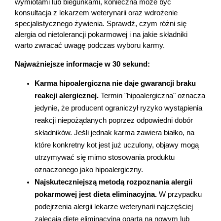
wymiotami lub biegunkami, konieczna może być 
Marki
konsultacja z lekarzem weterynarii oraz wdrożenie 
specjalistycznego żywienia. Sprawdź, czym różni się 
alergia od nietolerancji pokarmowej i na jakie składniki 
warto zwracać uwagę podczas wyboru karmy.
Najważniejsze informacje w 30 sekund:
Karma hipoalergiczna nie daje gwarancji braku 
reakcji alergicznej.
Termin "hipoalergiczna" oznacza 
jedynie, że producent ograniczył ryzyko wystąpienia 
reakcji niepożądanych poprzez odpowiedni dobór 
składników. Jeśli jednak karma zawiera białko, na 
które konkretny kot jest już uczulony, objawy mogą 
utrzymywać się mimo stosowania produktu 
oznaczonego jako hipoalergiczny.
Najskuteczniejszą metodą rozpoznania alergii 
pokarmowej jest dieta eliminacyjna.
W przypadku 
podejrzenia alergii lekarze weterynarii najczęściej 
zalecają dietę eliminacyjną opartą na nowym lub 