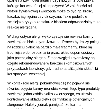
oparte na tzw. novel protein, czyli nowym źródle białka, 
którego kot wcześniej nie spożywał. W zależności od 
historii żywieniowej zwierzęcia może to być np. królik, 
kaczka, jagnięcina czy dziczyzna. Takie podejście 
zmniejsza ryzyko kontaktu z białkiem odpowiedzialnym za 
reakcję alergiczną.
W diagnostyce alergii wykorzystuje się również karmy 
zawierające białko hydrolizowane. Proces hydrolizy polega 
na rozbiciu białek na bardzo małe fragmenty, które są 
trudniejsze do rozpoznania przez układ odpornościowy 
jako potencjalny alergen. Z tego względu hydrolizaty są 
często rekomendowane w bardziej skomplikowanych 
przypadkach lub wtedy, gdy trudno ustalić, jakie składniki 
kot spożywał wcześniej.
W kontekście alergii pokarmowej często pojawia się 
również pojęcie karmy monobiałkowej. Tego typu produkty 
zawierają jedno źródło białka zwierzęcego, co ułatwia 
kontrolowanie składu diety i identyfikację potencjalnych 
alergenów. Należy jednak pamiętać, że karma 