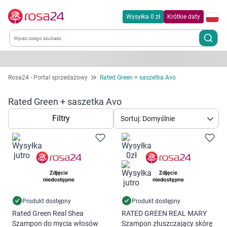
Wysyłka 0 zł
Krótkie daty
Kategorie
Rosa24 - Portal sprzedażowy
Rated Green + saszetka Avo
Chemia gospodarcza
Rated Green + saszetka Avo
Filtry
Sortuj: Domyślnie
Dla zwierząt
Dom i ogród
Zdrowie
Kobieta w ciąży i mama
Produkt dostępny
Produkt dostępny
Rated Green Real Shea
RATED GREEN REAL MARY
Szampon do mycia włosów
Szampon złuszczający skórę