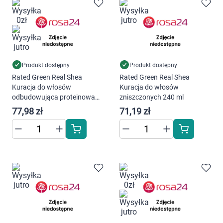
Marki
Produkt dostępny
Produkt dostępny
Rated Green Real Shea
Rated Green Real Shea
Kuracja do włosów
Kuracja do włosów
odbudowująca proteinowa
zniszczonych 240 ml
150 ml
77,98 zł
71,19 zł