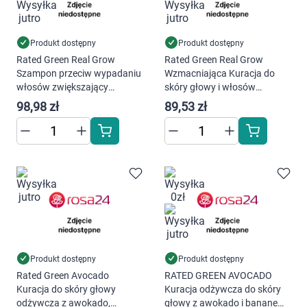
AKCEPTUJĘ WSZYSTKIE
Produkt dostępny
Produkt dostępny
Ustawienia
Rated Green Real Grow
Rated Green Real Grow
Szampon przeciw wypadaniu
Wzmacniająca Kuracja do
włosów zwiększający
skóry głowy i włosów
objętość 200 ml
zapobiegająca ich wypadaniu
98,98 zł
89,53 zł
200 ml
Produkt dostępny
Produkt dostępny
Rated Green Avocado
RATED GREEN AVOCADO
Kuracja do skóry głowy
Kuracja odżywcza do skóry
odżywcza z awokado,
głowy z awokado i bananem