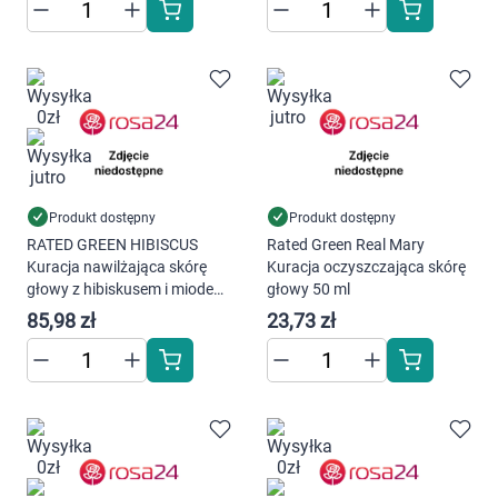
Korzystamy z plików cookies w celu
Produkt dostępny
Produkt dostępny
dostosowania zawartości serwisu do Twoich
RATED GREEN HIBISCUS
Rated Green Real Mary
Kuracja nawilżająca skórę
Kuracja oczyszczająca skórę
preferencji. Więcej informacji znajdziesz w
głowy z hibiskusem i miodem
głowy 50 ml
naszej
polityce prywatności
. Możesz określić
200 ml
85,98 zł
23,73 zł
warunki przechowywania lub dostępu do
cookies poprzez kliknięcie przycisku
"Ustawienia" lub możesz zaakceptować
ustawienia wszystkich cookies klikając
AKCEPTUJĘ WSZYSTKIE