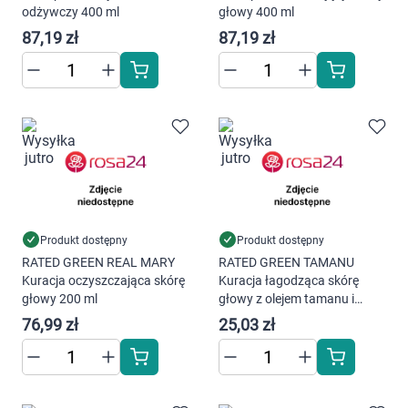
Dziecko
odżywczy 400 ml
głowy 400 ml
87,19 zł
87,19 zł
Higiena
Kosmetyki
Mężczyzna
Zdrowy styl życia
Zabawki
Produkt dostępny
Produkt dostępny
RATED GREEN REAL MARY
RATED GREEN TAMANU
Kuracja oczyszczająca skórę
Kuracja łagodząca skórę
Sprzęt medyczny
głowy 200 ml
głowy z olejem tamanu i
czarną porzeczką 50 ml
76,99 zł
25,03 zł
Motoryzacja
Grupy produktowe