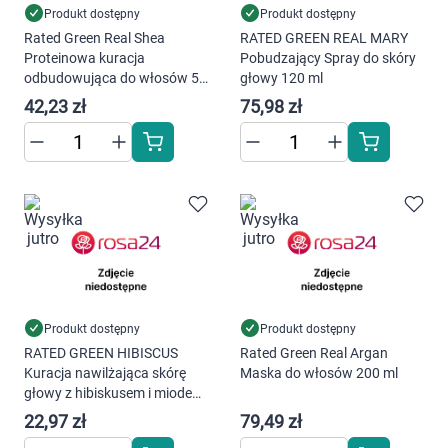
Produkt dostępny
Produkt dostępny
Rated Green Real Shea
RATED GREEN REAL MARY
Proteinowa kuracja
Pobudzający Spray do skóry
odbudowująca do włosów 50
głowy 120 ml
ml
42,23 zł
75,98 zł
Produkt dostępny
Produkt dostępny
RATED GREEN HIBISCUS
Rated Green Real Argan
Kuracja nawilżająca skórę
Maska do włosów 200 ml
głowy z hibiskusem i miodem
50 ml
22,97 zł
79,49 zł