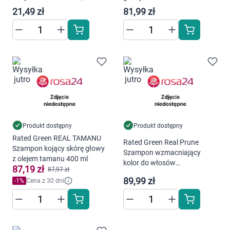
bananem 50 ml
200 ml
21,49 zł
81,99 zł
Produkt dostępny
Produkt dostępny
Rated Green REAL TAMANU
Rated Green Real Prune
Szampon kojący skórę głowy
Szampon wzmacniający
z olejem tamanu 400 ml
kolor do włosów
87,19 zł
87,97 zł
farbowanych 400 ml
89,99 zł
-
1
%
Cena z 30 dni