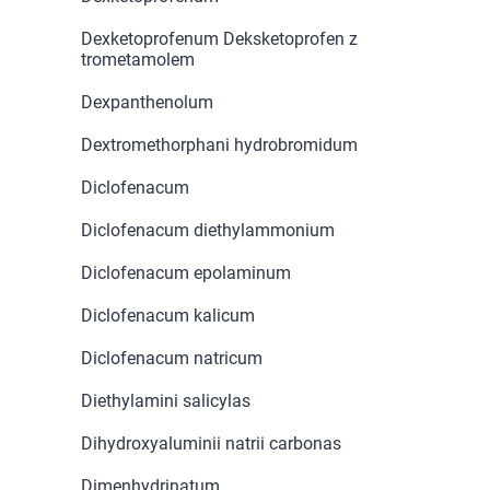
Dexketoprofenum Deksketoprofen z
trometamolem
Dexpanthenolum
Dextromethorphani hydrobromidum
Diclofenacum
Diclofenacum diethylammonium
Diclofenacum epolaminum
Diclofenacum kalicum
Diclofenacum natricum
Diethylamini salicylas
Dihydroxyaluminii natrii carbonas
Dimenhydrinatum