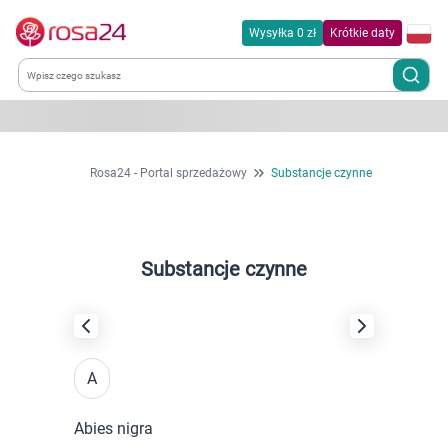
Wysyłka 0 zł
Krótkie daty
Kategorie
Rosa24 - Portal sprzedażowy
Substancje czynne
Chemia gospodarcza
Dla zwierząt
Substancje czynne
Dom i ogród
Zdrowie
A
Kobieta w ciąży i mama
Abies nigra