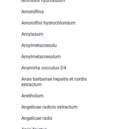
Ammonii hydroxidum
Amorolfina
Amorolfini hydrochloridum
Amylasum
Amylmetacresolu
Amylmetacresolum
Anamirta cocculus D4
Anas barbariae hepatis et cordis
extractum
Anetholum
Angelicae radicis extractum
Angelicae radix