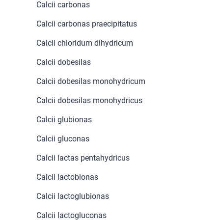
Calcii carbonas
Calcii carbonas praecipitatus
Calcii chloridum dihydricum
Calcii dobesilas
Calcii dobesilas monohydricum
Calcii dobesilas monohydricus
Calcii glubionas
Calcii gluconas
Korzystamy z plików cookies w celu
Calcii lactas pentahydricus
dostosowania zawartości serwisu do Twoich
Calcii lactobionas
preferencji. Więcej informacji znajdziesz w
naszej
polityce prywatności
. Możesz określić
Calcii lactoglubionas
warunki przechowywania lub dostępu do
Calcii lactogluconas
cookies poprzez kliknięcie przycisku