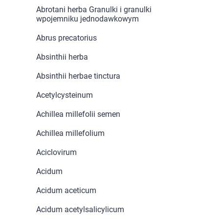
Dziecko
Abrotani herba Granulki i granulki
wpojemniku jednodawkowym
Higiena
Abrus precatorius
Kosmetyki
Absinthii herba
Absinthii herbae tinctura
Mężczyzna
Acetylcysteinum
Zdrowy styl życia
Achillea millefolii semen
Zabawki
Achillea millefolium
Aciclovirum
Sprzęt medyczny
Acidum
Motoryzacja
Acidum aceticum
Grupy produktowe
Acidum acetylsalicylicum