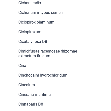
Cichorii radix
Cichorium intybus semen
Ciclopirox olaminum
Ciclopiroxum
Cicuta virosa D8
Cimicifugae racemosae rhizomae
extractum fluidum
Cina
Cinchocaini hydrochloridum
Cineolum
Cineraria maritima
Cinnabaris D8