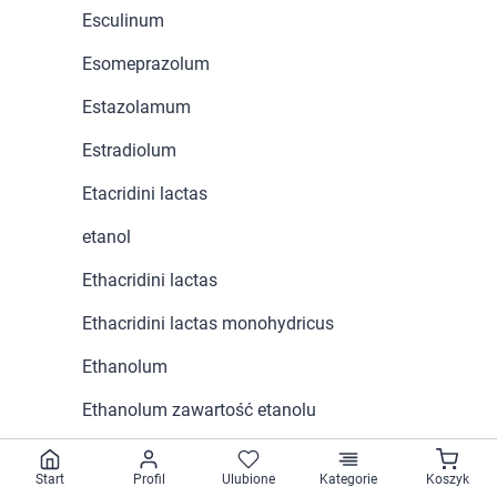
Esculinum
Esomeprazolum
Estazolamum
Estradiolum
Etacridini lactas
etanol
Ethacridini lactas
Ethacridini lactas monohydricus
Ethanolum
Ethanolum zawartość etanolu
Ethoxybenzamidum
Start
Profil
Ulubione
Kategorie
Koszyk
Etofenamatum