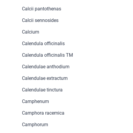
"Ustawienia" lub możesz zaakceptować
Calcii pantothenas
ustawienia wszystkich cookies klikając
AKCEPTUJĘ WSZYSTKIE
Calcii sennosides
Calcium
Calendula officinalis
AKCEPTUJĘ WSZYSTKIE
Calendula officinalis TM
Ustawienia
Calendulae anthodium
Calendulae extractum
Calendulae tinctura
Camphenum
Camphora racemica
Camphorum