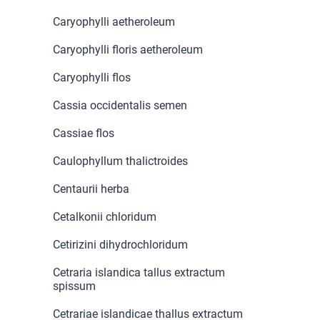
Caryophylli aetheroleum
Caryophylli floris aetheroleum
Caryophylli flos
Cassia occidentalis semen
Cassiae flos
Caulophyllum thalictroides
Centaurii herba
Cetalkonii chloridum
Cetirizini dihydrochloridum
Cetraria islandica tallus extractum
spissum
Cetrariae islandicae thallus extractum